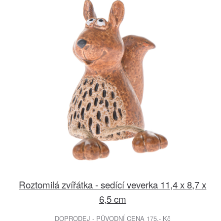
Roztomilá zvířátka - sedící veverka 11,4 x 8,7 x
6,5 cm
DOPRODEJ - PŮVODNÍ CENA 175.- Kč