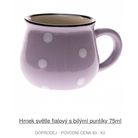
Hrnek světle fialový s bílými puntíky 75ml
DOPRODEJ - PŮVODNÍ CENA 83.- Kč