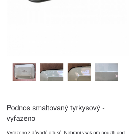
Podnos smaltovaný tyrkysový -
vyřazeno
Vyřazeno z důvodů otluků. Nebrání však pro použití pod