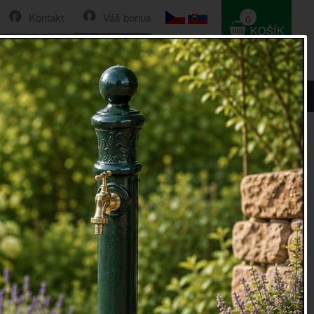
Kontakt
Váš bonus
0
HLEDAT
0 Kč
íče litina 25cm
klíče
litina 25cm vypadají, jakoby byly od vrat a vrátek
jevte kouzlo věcí, které mají kouzlo starých časů.
huje 7 klíčů.
jvětší klíč 17cm, nejmenší 9cm, svazek 25cm na výšku
560g