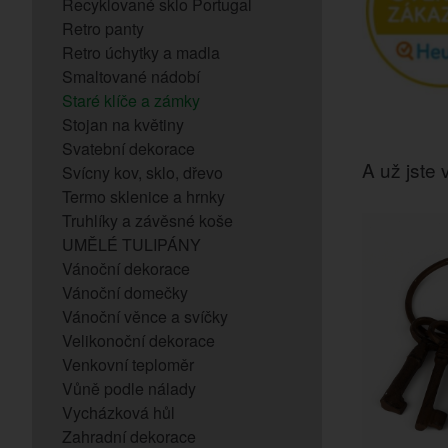
Recyklované sklo Portugal
Retro panty
Retro úchytky a madla
Smaltované nádobí
Staré klíče a zámky
Stojan na květiny
Svatební dekorace
A už jste v
Svícny kov, sklo, dřevo
Termo sklenice a hrnky
Truhlíky a závěsné koše
UMĚLÉ TULIPÁNY
Vánoční dekorace
Vánoční domečky
Vánoční věnce a svíčky
Velikonoční dekorace
Venkovní teploměr
Vůně podle nálady
Vycházková hůl
Zahradní dekorace