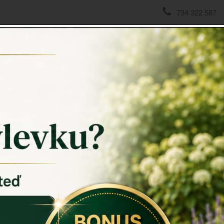
734 322 587
domov
->
Staré klíče a zámky
->
Retro klíče litina 25cm
Retro kl
Staré retro 
chalupy. Ob
Svazek obsa
Rozměry: ne
Hmotnost: 