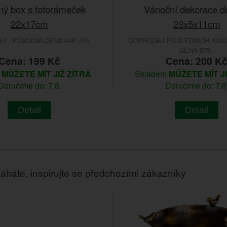
ný box s fotorámeček
Vánoční dekorace d
22x17cm
23x5x11cm
 - PŮVODNÍ CENA 446.- Kč
DOPRODEJ POSLEDNÍCH KUSŮ
CENA 379.-
Cena: 199 Kč
Cena: 200 K
m
MŮŽETE MÍT JIŽ ZÍTRA
Skladem
MŮŽETE MÍT J
Doručíme do: 7.8.
Doručíme do: 7.8
Detail
Detail
áháte, inspirujte se předchozími zákazníky