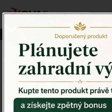
Vyberte si kategorii:
NOVINKY
PÍTKO PRO PTÁKY
Venkovský 
ZAHRADNÍ SOCHY
ZAHRADNÍ UMYVADLA
PTAČÍ BUDKY
Litinové škrabáky na boty
ROHOŽKY A ŠKRABADLA
VENKOVNÍ HODINY
DEKORACE NA HROB
RETRO KONZOLE
Domovní čísla - litina
DEKORACE NA ZEĎ