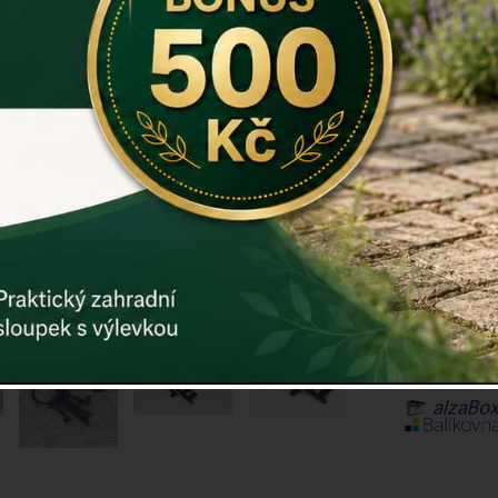
Materiál: lit
Záruka: 2 r
Kód:
dek87
Další param
Cena: 25
Skladem
M
Doručíme do
ks