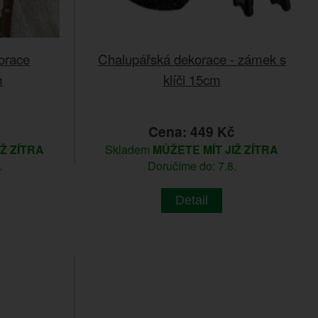
korace
Chalupářská dekorace - zámek s
m
klíči 15cm
č
Cena: 449 Kč
IŽ ZÍTRA
Skladem
MŮŽETE MÍT JIŽ ZÍTRA
.
Doručíme do: 7.8.
Detail