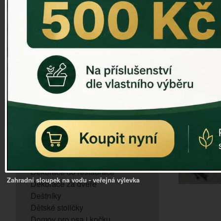
ZVONKOHRA
ZVONY A ZVONKY
PTAČÍ KRMÍTKA
SLUNEČNÍ HODINY
Dózy na brambory a zeleninu
VÝPRODEJ - poslední kusy
Andělé, něžné sošky
Aroma lampy
Buddha soška
BUDKY PRO SÝKORKY
Budky pro vrabce
Bytový textil
Dárky pro muže
Dekorace do bytu
Dekorace do restaurace
Zahradní sloupek na vodu - veřejná výlevka
Dekorace za dveře
Deštníky
Dětské stoličky
Domov pro psa i kočku