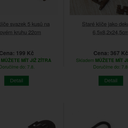
klíče svazek 5 kusů na
Staré klíče jako de
inovém kruhu 22cm
6,5x8,2x24,5c
Cena: 199 Kč
Cena: 367 K
m
MŮŽETE MÍT JIŽ ZÍTRA
Skladem
MŮŽETE MÍT J
Doručíme do: 7.8.
Doručíme do: 7.8
Detail
Detail