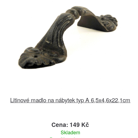
Litinové madlo na nábytek typ A 6,5x4,6x22,1cm
Cena: 149 Kč
Skladem