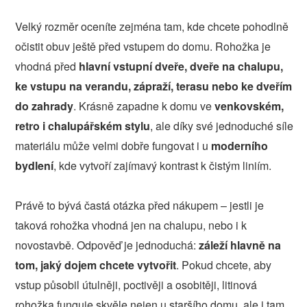
Velký rozměr oceníte zejména tam, kde chcete pohodlně
očistit obuv ještě před vstupem do domu. Rohožka je
vhodná před
hlavní vstupní dveře, dveře na chalupu,
ke vstupu na verandu, zápraží, terasu nebo ke dveřím
do zahrady
. Krásně zapadne k domu ve
venkovském,
retro i chalupářském stylu
, ale díky své jednoduché síle
materiálu může velmi dobře fungovat i u
moderního
bydlení
, kde vytvoří zajímavý kontrast k čistým liniím.
Právě to bývá častá otázka před nákupem – jestli je
taková rohožka vhodná jen na chalupu, nebo i k
novostavbě. Odpověď je jednoduchá:
záleží hlavně na
tom, jaký dojem chcete vytvořit
. Pokud chcete, aby
vstup působil útulněji, poctivěji a osobitěji, litinová
rohožka funguje skvěle nejen u staršího domu, ale i tam,