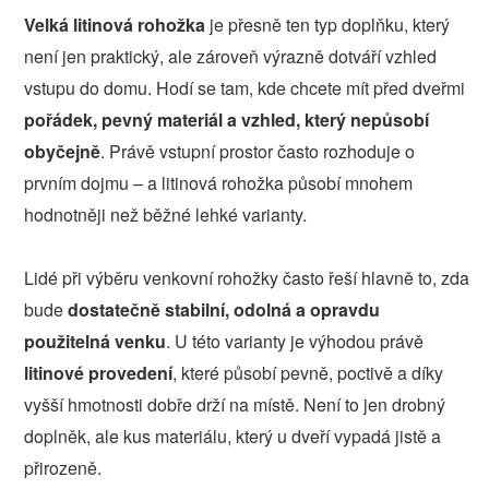
Velká litinová rohožka
je přesně ten typ doplňku, který
není jen praktický, ale zároveň výrazně dotváří vzhled
vstupu do domu. Hodí se tam, kde chcete mít před dveřmi
pořádek, pevný materiál a vzhled, který nepůsobí
obyčejně
. Právě vstupní prostor často rozhoduje o
prvním dojmu – a litinová rohožka působí mnohem
hodnotněji než běžné lehké varianty.
Lidé při výběru venkovní rohožky často řeší hlavně to, zda
bude
dostatečně stabilní, odolná a opravdu
použitelná venku
. U této varianty je výhodou právě
litinové provedení
, které působí pevně, poctivě a díky
vyšší hmotnosti dobře drží na místě. Není to jen drobný
doplněk, ale kus materiálu, který u dveří vypadá jistě a
přirozeně.