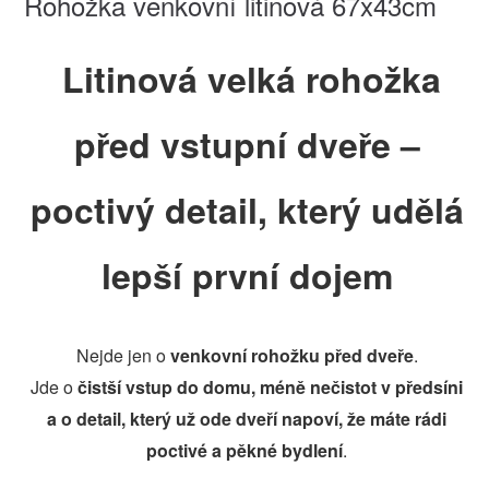
Rohožka venkovní litinová 67x43cm
Litinová velká rohožka
před vstupní dveře –
poctivý detail, který udělá
lepší první dojem
Nejde jen o
venkovní rohožku před dveře
.
Jde o
čistší vstup do domu, méně nečistot v předsíni
a o detail, který už ode dveří napoví, že máte rádi
poctivé a pěkné bydlení
.