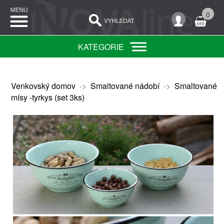
0
KATEGORIE
Venkovský domov
->
Smaltované nádobí
->
Smaltované
mísy -tyrkys (set 3ks)