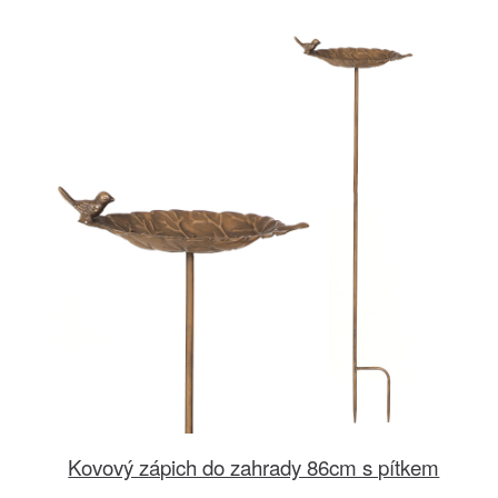
Kovový zápich do zahrady 86cm s pítkem