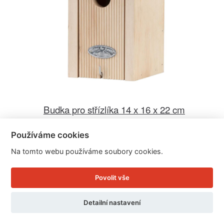
Budka pro střízlíka 14 x 16 x 22 cm
Používáme cookies
Cena: 499 Kč
Na tomto webu používáme soubory cookies.
Skladem
Doručíme do: 11.8.
Povolit vše
Detail
Detailní nastavení