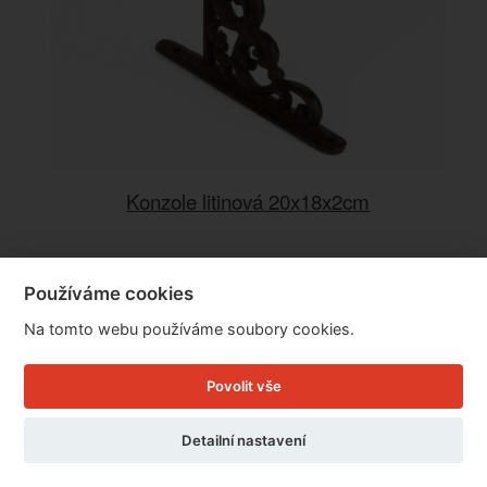
Konzole litinová 20x18x2cm
Cena: 157 Kč
Používáme cookies
Skladem
MŮŽETE MÍT JIŽ ZÍTRA
Na tomto webu používáme soubory cookies.
Doručíme do: 7.8.
Povolit vše
Detail
Detailní nastavení