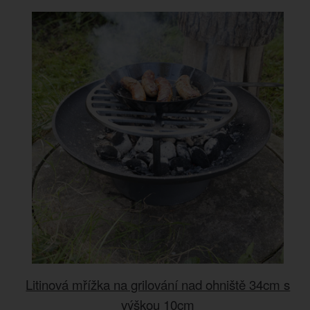
Litinová mřížka na grilování nad ohniště 34cm s
výškou 10cm