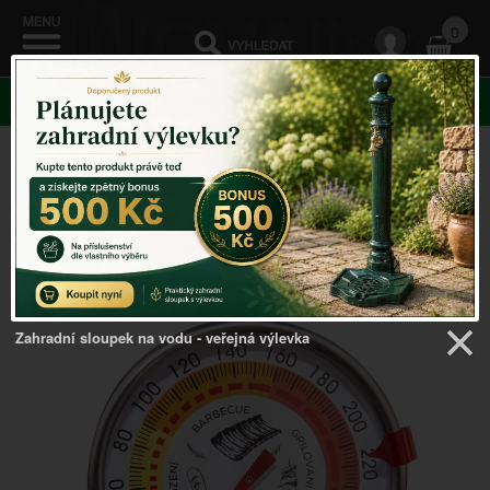
0
KATEGORIE
Venkovský domov
->
Ohniště a krby
->
Teploměr do
udírny
Zahradní sloupek na vodu - veřejná výlevka