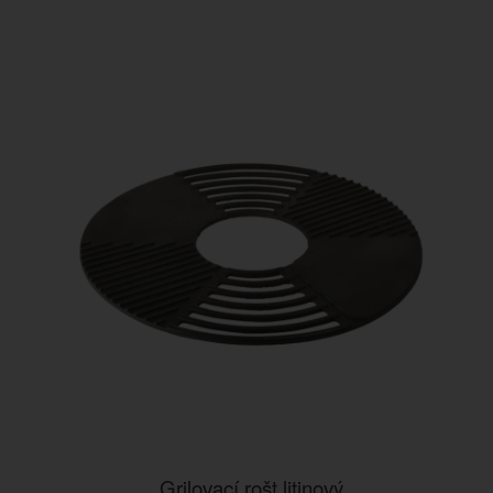
Grilovací rošt litinový