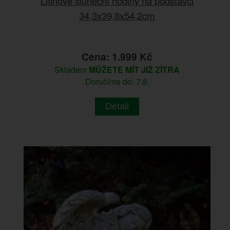
Litinové sluneční hodiny na podstavci
34,3x39,8x54,2cm
Cena: 1.999 Kč
Skladem
MŮŽETE MÍT JIŽ ZÍTRA
Doručíme do: 7.8.
Detail