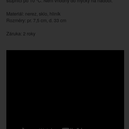
stupnici po 10 °C. Není vhodný do myčky na nádobí.
Materiál: nerez, sklo, hliník
Rozměry: pr. 7,5 cm, d. 33 cm
Záruka: 2 roky