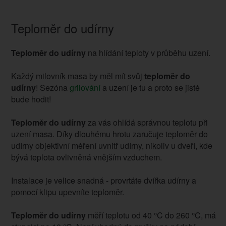
Teploměr do udírny
Teploměr do udírny
na hlídání teploty v průběhu uzení.
Každý milovník masa by měl mít svůj
teploměr do
udírny
! Sezóna
grilování
a uzení je tu a proto se jistě
bude hodit!
Teploměr do udírny
za vás ohlídá správnou teplotu při
uzení masa. Díky dlouhému hrotu zaručuje teploměr do
udírny objektivní měření uvnitř udírny, nikoliv u dveří, kde
bývá teplota ovlivněná vnějším vzduchem.
Instalace je velice snadná - provrtáte dvířka udírny a
pomocí klipu upevníte teploměr.
Teploměr do udírny
měří teplotu od 40 °C do 260 °C, má