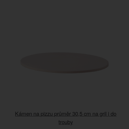
Kámen na pizzu průměr 30,5 cm na gril i do
trouby