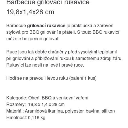
Barbecue grilovací rukavice
19,8x1,4x28 cm
Barbecue
grilovací rukavice
je praktiucká a zároveň
stylová pro BBQ grilování s přáteli. S touto BBQ rukavicí
můžete bezpečně grilovat.
Ruce jsou tak dobře chráněny před vysokými teplotami
při grilování a přibližování rukou k samotnému zdroji žáru.
Rukavici lze nosit na levé i pravé ruce.
Hodí se na pravou i levou ruku (balení 1 kus)
Kategorie: Oheň, BBQ a venkovní vaření
Rozměry: 19,8 x 1,4 x 28 cm
Materiál: Aramidová tkanina, polyester, bavlna, silikon
Hmotnost: 0,116 kg