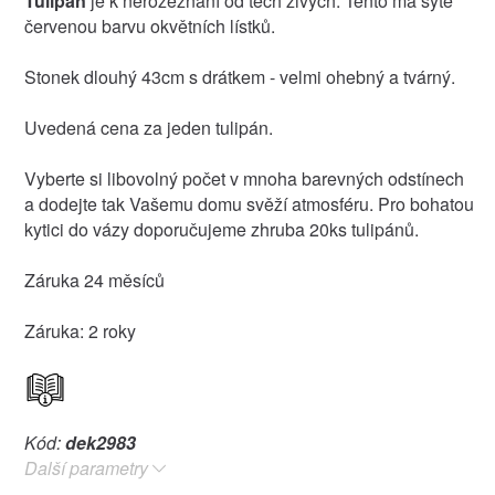
Tulipán
je k nerozeznání od těch živých. Tento má sytě
červenou barvu okvětních lístků.
Stonek dlouhý 43cm s drátkem - velmi ohebný a tvárný.
Uvedená cena za jeden tulipán.
Vyberte si libovolný počet v mnoha barevných odstínech
a dodejte tak Vašemu domu svěží atmosféru. Pro bohatou
kytici do vázy doporučujeme zhruba 20ks tulipánů.
Záruka 24 měsíců
Záruka: 2 roky
Kód:
dek2983
Další parametry