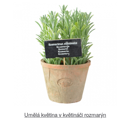
Umělá květina v květináči rozmarýn