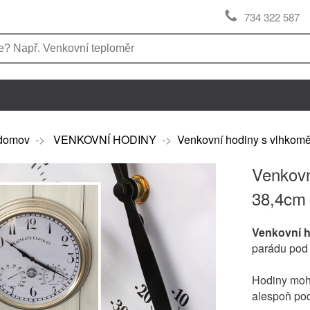
734 322 587
domov
->
VENKOVNÍ HODINY
->
Venkovní hodiny s vlhkom
Venkovn
38,4cm
Venkovní 
parádu pod 
Hodiny moho
alespoň pod