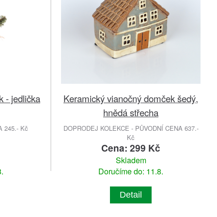
- jedlička
Keramický vianočný domček šedý,
hnědá střecha
245.- Kč
DOPRODEJ KOLEKCE - PŮVODNÍ CENA 637.-
Kč
č
Cena: 299 Kč
Skladem
.
Doručíme do: 11.8.
Detail