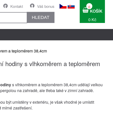
Kontakt
Váš bonus
0
HLEDAT
0 Kč
ěrem a teploměrem 38,4cm
í hodiny s vlhkoměrem a teploměrem
hodiny
s vlhkoměrem a teploměrem 38,4cm udělají velkou
pergolou na zahradě, ale třeba také v zimní zahradě.
u být umístěny v exteriéru, je však vhodné je umístit
 mírné zastřešení.