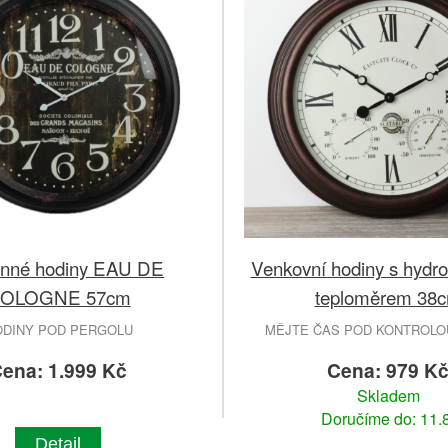
ěnné hodiny EAU DE
Venkovní hodiny s hydr
OLOGNE 57cm
teploměrem 38
ODINY POD PERGOLU
MĚJTE ČAS POD KONTROLOU
ena: 1.999 Kč
Cena: 979 K
Skladem
Doručíme do: 11.8
Detail