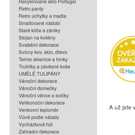
Recyklované sklo Portugal
Retro panty
Retro úchytky a madla
Smaltované nádobí
Staré klíče a zámky
Stojan na květiny
Svatební dekorace
Svícny kov, sklo, dřevo
Termo sklenice a hrnky
Truhlíky a závěsné koše
UMĚLÉ TULIPÁNY
Vánoční dekorace
Vánoční domečky
Vánoční věnce a svíčky
Velikonoční dekorace
A už jste v
Venkovní teploměr
Vůně podle nálady
Vycházková hůl
Zahradní dekorace