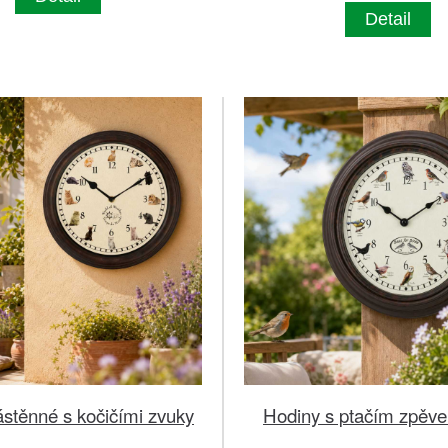
Detail
stěnné s kočičími zvuky
Hodiny s ptačím zpě