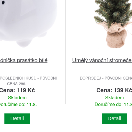
dnička prasátko bílé
Umělý vánoční stromeček 
POSLEDNÍCH KUSŮ - PŮVODNÍ
DOPRODEJ - PŮVODNÍ CENA 
CENA 286.-
Cena: 119 Kč
Cena: 139 K
Skladem
Skladem
oručíme do: 11.8.
Doručíme do: 11.8
Detail
Detail