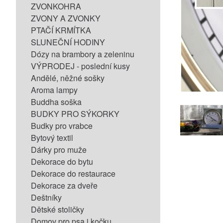
ZVONKOHRA
ZVONY A ZVONKY
PTAČÍ KRMÍTKA
SLUNEČNÍ HODINY
Dózy na brambory a zeleninu
VÝPRODEJ - poslední kusy
Andělé, něžné sošky
Aroma lampy
Buddha soška
BUDKY PRO SÝKORKY
Budky pro vrabce
Bytový textil
Dárky pro muže
Dekorace do bytu
Dekorace do restaurace
Dekorace za dveře
Deštníky
Dětské stoličky
Domov pro psa i kočku