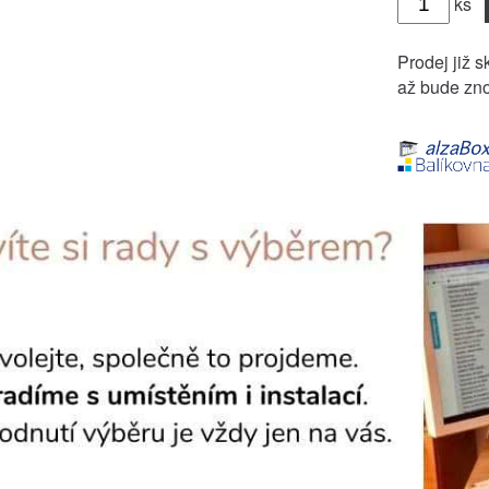
ks
Prodej již s
až bude zno