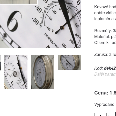
Kovové hodi
dobře vidite
teploměr a 
Rozměry: 3
Materiál: pl
Ciferník - a
Záruka: 2 r
Kód:
dek42
Další param
Cena: 1.
Vyprodáno