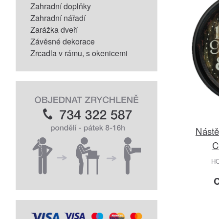
Zahradní doplňky
Zahradní nářadí
Zarážka dveří
Závěsné dekorace
Zrcadla v rámu, s okenicemi
Nást
C
H
C