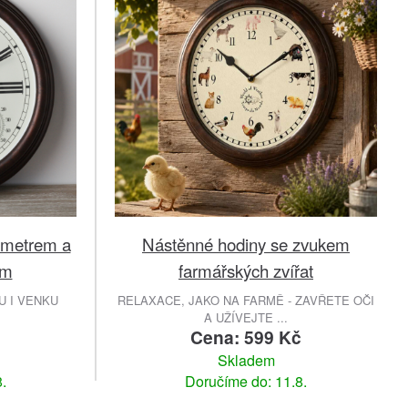
ometrem a
Nástěnné hodiny se zvukem
cm
farmářských zvířat
 I VENKU
RELAXACE, JAKO NA FARMĚ - ZAVŘETE OČI
A UŽÍVEJTE ...
č
Cena: 599 Kč
Skladem
.
Doručíme do: 11.8.