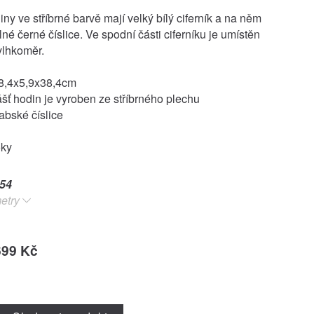
ny ve stříbrné barvě mají velký bílý ciferník a na něm
lné černé číslice. Ve spodní části ciferníku je umístěn
vlhkoměr.
8,4x5,9x38,4cm
ášť hodin je vyroben ze stříbrného plechu
rabské číslice
oky
54
etry
699 Kč