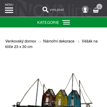
0
KATEGORIE
Venkovský domov
->
Námořní dekorace
->
Věšák na
klíče 23 x 30 cm