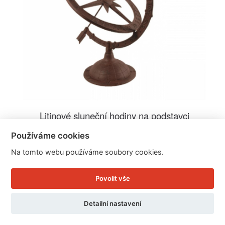
Litinové sluneční hodiny na podstavci
34,3x39,8x54,2cm
Používáme cookies
Na tomto webu používáme soubory cookies.
Cena: 1.999 Kč
Povolit vše
Skladem
Doručíme do: 10.8.
Detailní nastavení
Detail