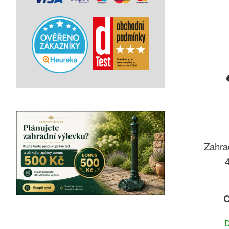
Zahra
C
D