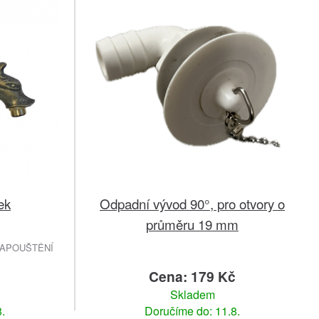
ek
Odpadní vývod 90°, pro otvory o
průměru 19 mm
NAPOUŠTĚNÍ
č
Cena: 179 Kč
Skladem
.
Doručíme do: 11.8.