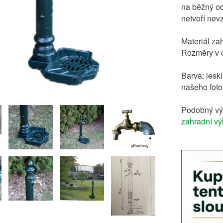
na běžný od
netvoří nev
Materiál zah
Rozměry v c
Barva: lesk
našeho fot
Podobný vý
zahradní vý