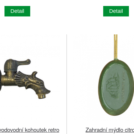
Detail
Detail
vodovodní kohoutek retro
Zahradní mýdlo citr