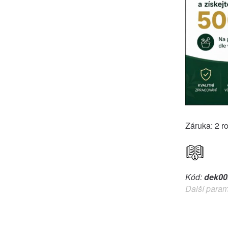
Záruka: 2 r
Kód:
dek00
Další param