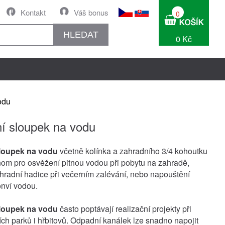
Kontakt
Váš bonus
0
HLEDAT
0 Kč
odu
í sloupek na vodu
loupek na vodu
včetně kolínka a zahradního 3/4 kohoutku
nom pro osvěžení pitnou vodou při pobytu na zahradě,
hradní hadice při večerním zalévání, nebo napouštění
onví vodou.
loupek na vodu
často poptávají realizační projekty při
ích parků i hřbitovů. Odpadní kanálek lze snadno napojit