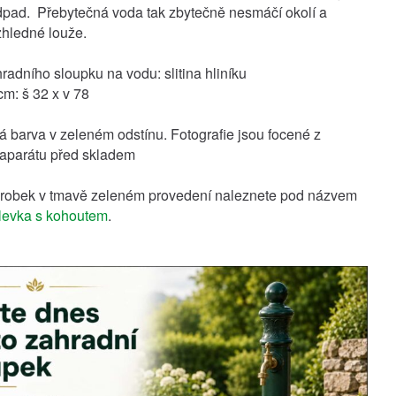
pad. Přebytečná voda tak zbytečně nesmáčí okolí a
zhledné louže.
radního sloupku na vodu: slitina hliníku
m: š 32 x v 78
lá barva v zeleném odstínu. Fotografie jsou focené z
oaparátu před skladem
robek v tmavě zeleném provedení naleznete pod názvem
levka s kohoutem
.