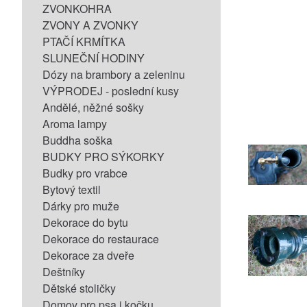
ZVONKOHRA
ZVONY A ZVONKY
PTAČÍ KRMÍTKA
SLUNEČNÍ HODINY
Dózy na brambory a zeleninu
VÝPRODEJ - poslední kusy
Andělé, něžné sošky
Aroma lampy
Buddha soška
BUDKY PRO SÝKORKY
Budky pro vrabce
Bytový textil
Dárky pro muže
Dekorace do bytu
Dekorace do restaurace
Dekorace za dveře
Deštníky
Dětské stoličky
Domov pro psa i kočku