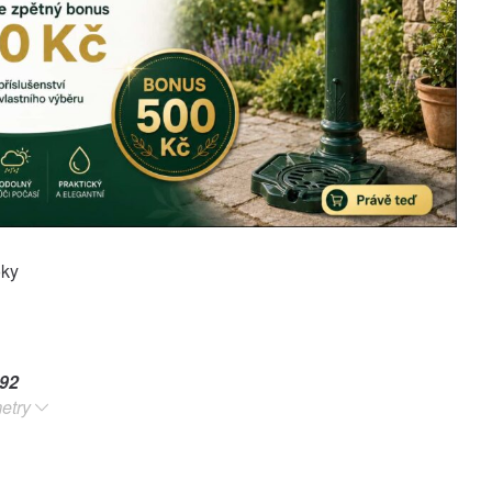
oky
92
etry