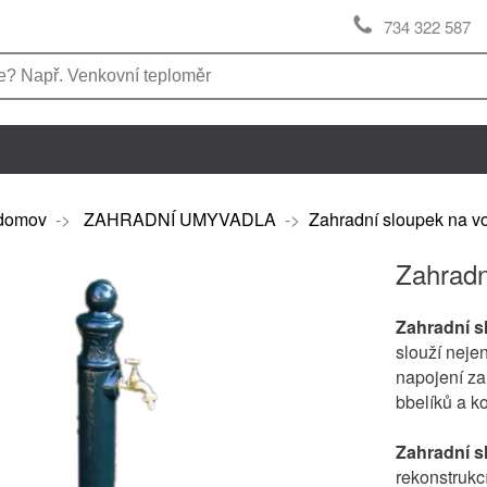
734 322 587
domov
->
ZAHRADNÍ UMYVADLA
->
Zahradní sloupek na v
Zahradn
Zahradní s
slouží neje
napojení za
bbelíků a k
Zahradní s
rekonstrukc