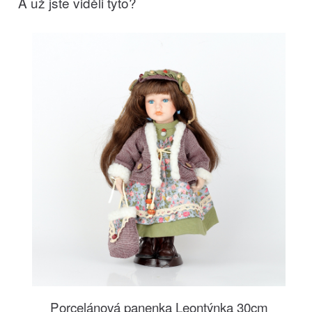
A už jste viděli tyto?
Porcelánová panenka Leontýnka 30cm