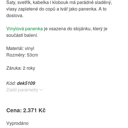
Šaty, svetřík, kabelka i klobouk má parádně sladěný,
vlasy zapletené do copů a tvář jako panenka. A to
doslova.
Vinylová panenka
je vsazena do stojánku, který je
součástí balení.
Materiál: vinyl
Rozměry: 53cm
Záruka: 2 roky
Kód:
dek5109
Další parametry
Cena: 2.371 Kč
Vyprodáno