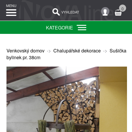
0
KATEGORIE
Venkovský domov
->
Chalupářské dekorace
->
Sušička
bylinek pr. 38cm