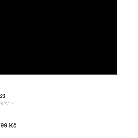
23
etry
799 Kč