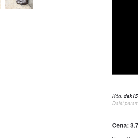
Kód:
dek15
Další param
Cena: 3.