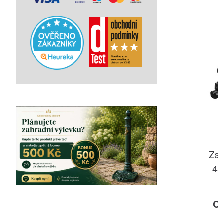
Za
4
C