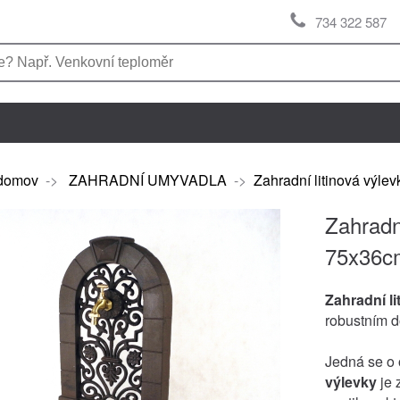
734 322 587
domov
->
ZAHRADNÍ UMYVADLA
->
Zahradní litinová výl
Zahradn
75x36c
Zahradní li
robustním 
Jedná se o 
výlevky
je 