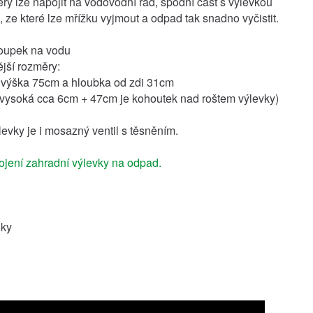
erý lze napojit na vodovodní řad, spodní část s výlevkou
 ze které lze mřížku vyjmout a odpad tak snadno vyčistit.
loupek na vodu
jší rozměry:
 výška 75cm a hloubka od zdi 31cm
 vysoká cca 6cm + 47cm je kohoutek nad roštem výlevky)
levky je i mosazný ventil s těsněním.
jení zahradní výlevky na odpad.
oky