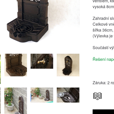
ventilem, kt
vysoká 8cm,
Zahradní s
Celkové vně
šířka 36cm,
(Výlevka je
Součástí vý
Řešení napo
Záruka: 2 r