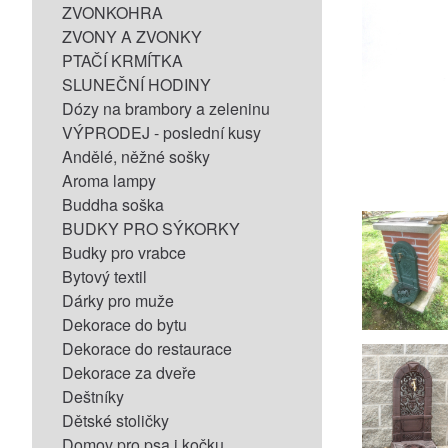
ZVONKOHRA
ZVONY A ZVONKY
PTAČÍ KRMÍTKA
SLUNEČNÍ HODINY
Dózy na brambory a zeleninu
VÝPRODEJ - poslední kusy
Andělé, něžné sošky
Aroma lampy
Buddha soška
BUDKY PRO SÝKORKY
Budky pro vrabce
Bytový textil
Dárky pro muže
Dekorace do bytu
Dekorace do restaurace
Dekorace za dveře
Deštníky
Dětské stoličky
Domov pro psa i kočku