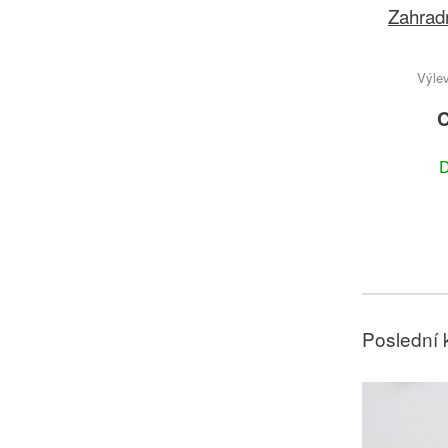
Zahrad
Výlev
C
D
Poslední 