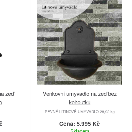
na zeď
Venkovní umyvadlo na zeď bez
m
kohoutku
PEVNÉ LITINOVÉ UMYVADLO 28,92 kg
č
Cena: 5.995 Kč
Skladem