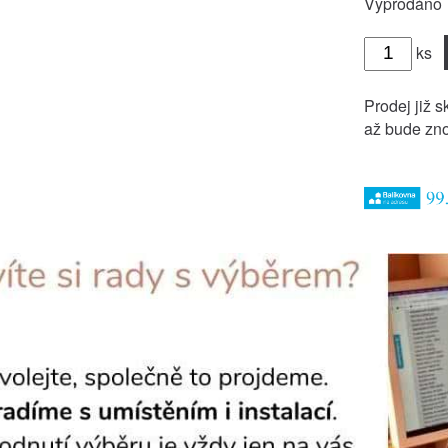
Vyprodáno
ks
Prodej již s
až bude zno