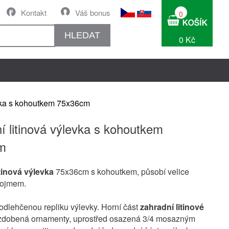
Kontakt
Váš bonus
0
HLEDAT
0 Kč
evka s kohoutkem 75x36cm
í litinová výlevka s kohoutkem
m
tinová výlevka
75x36cm s kohoutkem, působí velice
dojmem.
odlehčenou repliku výlevky. Horní část
zahradní litinové
zdobená ornamenty, uprostřed osazená 3/4 mosazným