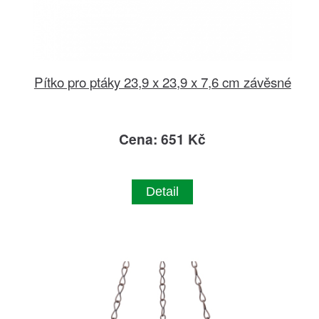
Pítko pro ptáky 23,9 x 23,9 x 7,6 cm závěsné
Cena: 651 Kč
Detail