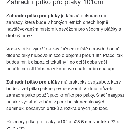
Zahradní pítko pro ptáky 101cm
Zahradní pítko pro ptáky
je krásná dekorace do
zahrady, která bude v horkých letních dnech hojně
navštěvovaným místem k osvěžení pro všechny ptáčky a
drobný hmyz.
Voda v pítku vydrží na zastíněném místě opravdu hodně
dlouho díky hlubové misce o objemu přes 1 litr. Ptáčci tak
budou mít k dispozici tekutiny i po delší dobu vaší
nepřítomnosti třeba na víkendové chatě nebo chalupě.
Zahradní pítko pro ptáky
má praktický dvojzubec, který
bude držet pítko pěkně pevně v zemi. V zimě můžete
zahradní pítko použít jako krmítko pro ptáky. Stačí nasypat
nějaké vydatné zobání v podobě slunečnicových
semínek, sekaných oříšků a rozkrájených jablíček.
Rozměry pítka pro ptáky: v101 x š25,5 cm, vanička 23 x
23 x 7cm