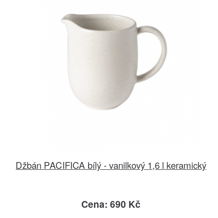
Džbán PACIFICA bílý - vanilkový 1,6 l keramický
Cena: 690 Kč