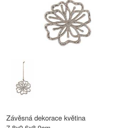
Závěsná dekorace květina
7,8x0,6x8,9cm