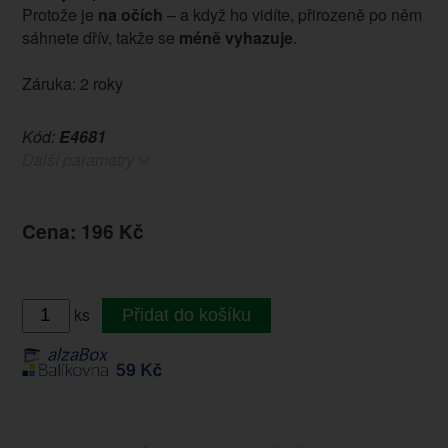
Protože je
na očích
– a když ho vidíte, přirozeně po něm
sáhnete dřív, takže se
méně vyhazuje
.
Záruka: 2 roky
Kód:
E4681
Další parametry
Cena: 196 Kč
ks
Přidat do košíku