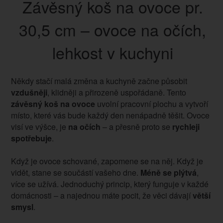
Závěsný koš na ovoce pr.
30,5 cm – ovoce na očích,
lehkost v kuchyni
Někdy stačí malá změna a kuchyně začne působit
vzdušněji
, klidněji a přirozeně uspořádaně. Tento
závěsný koš na ovoce
uvolní pracovní plochu a vytvoří
místo, které vás bude každý den nenápadně těšit. Ovoce
visí ve výšce, je
na očích
– a přesně proto se
rychleji
spotřebuje
.
Když je ovoce schované, zapomene se na něj. Když je
vidět, stane se součástí vašeho dne.
Méně se plýtvá
,
více se užívá. Jednoduchý princip, který funguje v každé
domácnosti – a najednou máte pocit, že věci dávají
větší
smysl
.