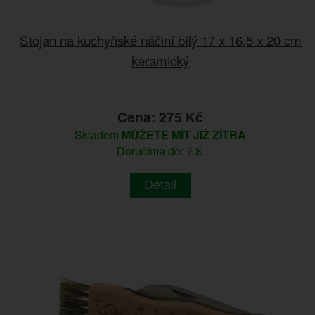
Stojan na kuchyňské náčiní bílý 17 x 16,5 x 20 cm
keramický
Cena: 275 Kč
Skladem
MŮŽETE MÍT JIŽ ZÍTRA
Doručíme do: 7.8.
Detail