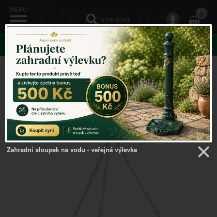
0
KATEGORIE
Venkovský domov
->
Doplňky do kuchyně
->
Závěsný
koš na ovoce pr. 30,5cm
Zahradní sloupek na vodu - veřejná výlevka