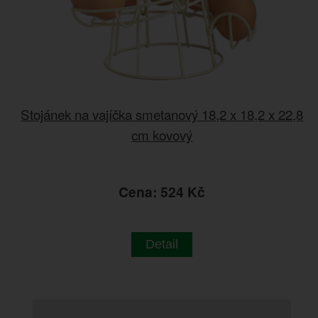
Stojánek na vajíčka smetanový 18,2 x 18,2 x 22,8
cm kovový
Cena: 524 Kč
Detail