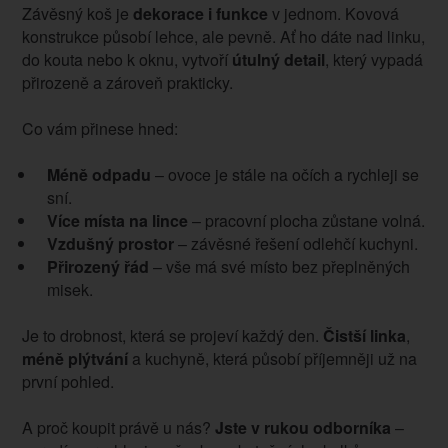
Závěsný koš je
dekorace i funkce
v jednom. Kovová
konstrukce působí lehce, ale pevně. Ať ho dáte nad linku,
do kouta nebo k oknu, vytvoří
útulný detail
, který vypadá
přirozeně a zároveň prakticky.
Co vám přinese hned:
Méně odpadu
– ovoce je stále na očích a rychleji se
sní.
Více místa na lince
– pracovní plocha zůstane volná.
Vzdušný prostor
– závěsné řešení odlehčí kuchyni.
Přirozený řád
– vše má své místo bez přeplněných
misek.
Je to drobnost, která se projeví každý den.
Čistší linka
,
méně plýtvání
a kuchyně, která působí příjemněji už na
první pohled.
A proč koupit právě u nás?
Jste v rukou odborníka
–