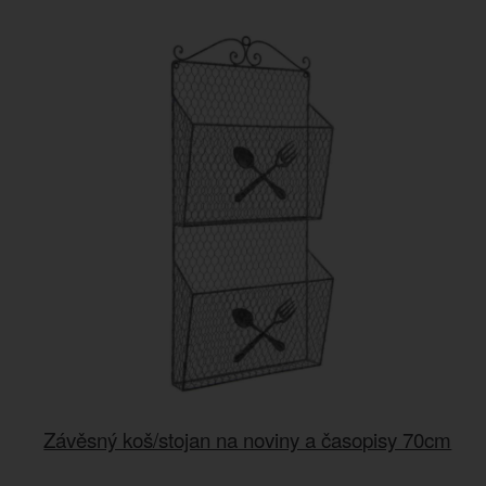
Závěsný koš/stojan na noviny a časopisy 70cm