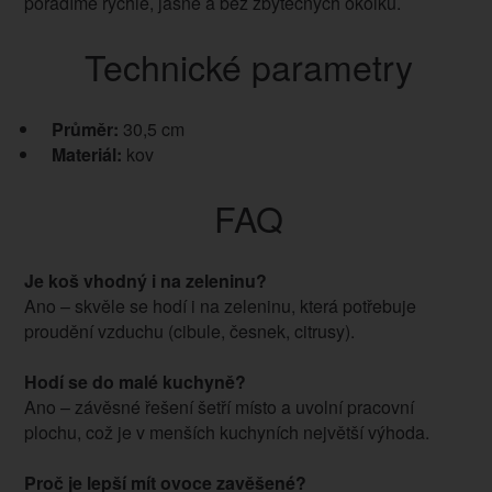
poradíme rychle, jasně a bez zbytečných okolků.
Technické parametry
Průměr:
30,5 cm
Materiál:
kov
FAQ
Je koš vhodný i na zeleninu?
Ano – skvěle se hodí i na zeleninu, která potřebuje
proudění vzduchu (cibule, česnek, citrusy).
Hodí se do malé kuchyně?
Ano – závěsné řešení šetří místo a uvolní pracovní
plochu, což je v menších kuchyních největší výhoda.
Proč je lepší mít ovoce zavěšené?