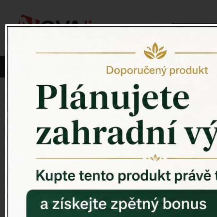
Vyberte si kategorii:
NOVINKY
PÍTKO PRO PTÁKY
Venkovský 
ZAHRADNÍ SOCHY
ZAHRADNÍ UMYVADLA
PTAČÍ BUDKY
Litinové škrabáky na boty
ROHOŽKY A ŠKRABADLA
VENKOVNÍ HODINY
DEKORACE NA HROB
RETRO KONZOLE
Domovní čísla - litina
DEKORACE NA ZEĎ