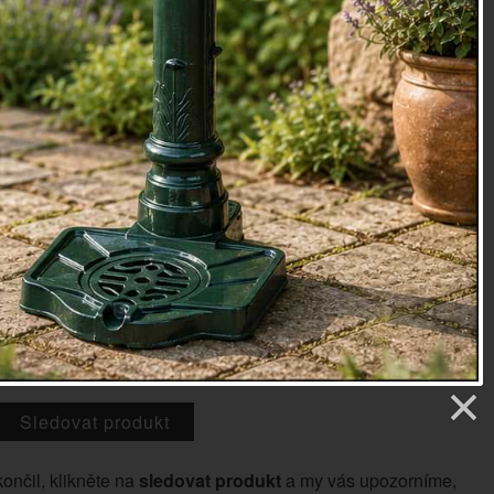
 otravným hmyzem. Klenuté plexi zajišťuje dostatečný
 lahodné sýry. Vnitřní prostor má průměr 15cm.
rkénko 17×1,3×17/ poklop 15×12×15cm
ambus, plexi
oky
09
etry
1 Kč
Sledovat produkt
končil, klikněte na
sledovat produkt
a my vás upozorníme,