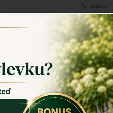
734 322 587
domov
->
Doplňky do kuchyně
->
Bambusové prkénko na sýr
Bambuso
poklop
Bambusov
ideálním po
sklenkou vín
Praktický s