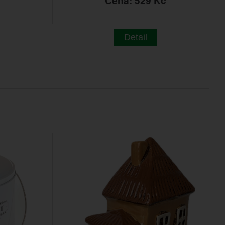
č
Cena: 529 Kč
Detail