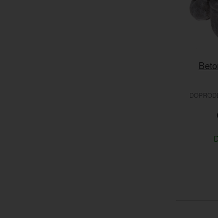
Beto
DOPRODEJ
D