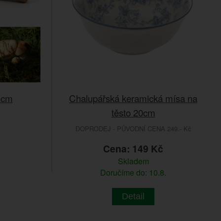
1cm
Chalupářská keramická mísa na
těsto 20cm
DOPRODEJ - PŮVODNÍ CENA 249.- Kč
č
Cena: 149 Kč
Skladem
Doručíme do: 10.8.
Detail