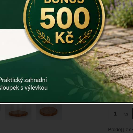
osycháním a
prostor pro
Rozměry: p
Materiál: b
Záruka: 2 r
Kód:
dek81
Další param
Cena: 35
Vyprodáno
ks
Prodej již s