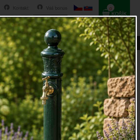
Kontakt
Váš bonus
0
HLEDAT
0 Kč
 se skleněným poklopem 17cm
vé prkénko na sýr se skleněným
em 17cm
é
prkénko na sýr
se skleněným poklopem 17cm je
mocníkem pro servírování sýrů k večernímu posezení se
a. Relaxujte a dopřejte si dobré jídl a pití!
kleněný poklop na potraviny navíc chrání jídlo přes