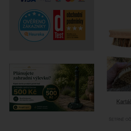
Kartá
ŠETRNĚ OČ