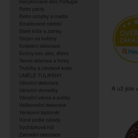
Recyklované sklo Portugal
Retro panty
Retro úchytky a madla
Smaltované nádobí
Staré klíče a zámky
Stojan na květiny
Svatební dekorace
Svícny kov, sklo, dřevo
Termo sklenice a hrnky
Truhlíky a závěsné koše
UMĚLÉ TULIPÁNY
Vánoční dekorace
A už jste v
Vánoční domečky
Vánoční věnce a svíčky
Velikonoční dekorace
Venkovní teploměr
Vůně podle nálady
Vycházková hůl
Zahradní dekorace