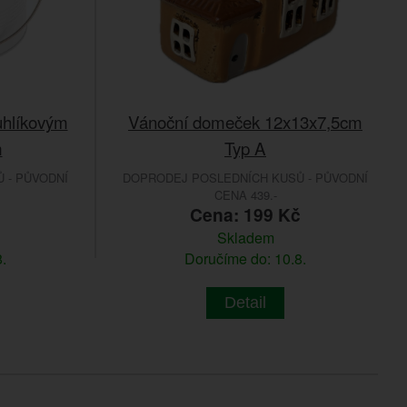
uhlíkovým
Vánoční domeček 12x13x7,5cm
m
Typ A
 - PŮVODNÍ
DOPRODEJ POSLEDNÍCH KUSŮ - PŮVODNÍ
CENA 439.-
č
Cena: 199 Kč
Skladem
.
Doručíme do: 10.8.
Detail