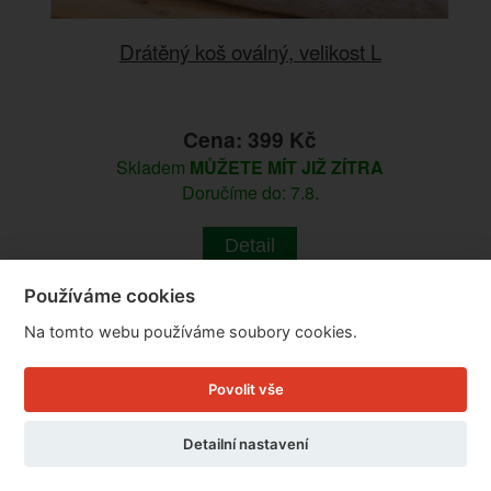
Drátěný koš oválný, velikost L
Cena: 399 Kč
Skladem
MŮŽETE MÍT JIŽ ZÍTRA
Doručíme do: 7.8.
Detail
Používáme cookies
Na tomto webu používáme soubory cookies.
Povolit vše
Detailní nastavení