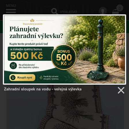
0
KATEGORIE
Venkovský domov
->
Bytový textil
->
Běhoun na stůl
svazek levandule Lavender 139x33cm
Zahradní sloupek na vodu - veřejná výlevka