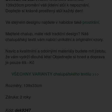
139x33cm promění váš jídelní stůl k nepoznání.
Dopřejte si krásně prostřený stůl každý den!
Ve stejném designu najdete v nabídce také
prostírání
.
Majitelé chalup, máte rádi tradiční design? Náš
chalupářský textil vám nabízí unikátní a originální vzory.
Navíc s kvalitními a odolnými materiály budete mít jistotu,
že vám vydrží dlouhá léta! Objednejte si hned a doprava
je pouze 69.- Kč
VŠECHNY VARIANTY chalupářského textilu >>>
Rozměry: 139x33cm
Záruka: 2 roky
Kód:
dek9347