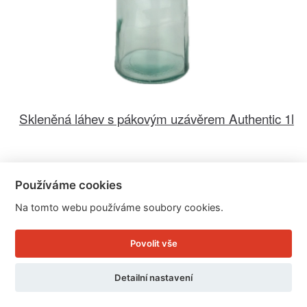
Skleněná láhev s pákovým uzávěrem Authentic 1l
Cena: 249 Kč
Používáme cookies
Skladem
Doručíme do: 12.8.
Na tomto webu používáme soubory cookies.
Detail
Povolit vše
Detailní nastavení