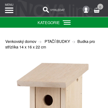
0
KATEGORIE
Venkovský domov
->
PTAČÍ BUDKY
->
Budka pro
střízlíka 14 x 16 x 22 cm