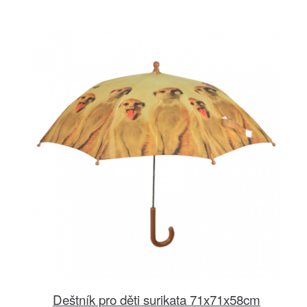
Deštník pro děti surikata 71x71x58cm