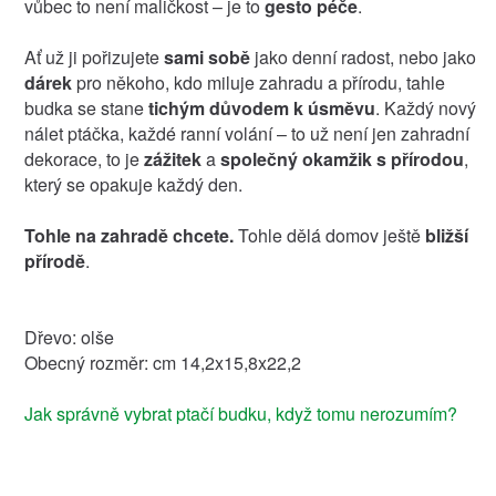
vůbec to není maličkost – je to
gesto péče
.
Ať už ji pořizujete
sami sobě
jako denní radost, nebo jako
dárek
pro někoho, kdo miluje zahradu a přírodu, tahle
budka se stane
tichým důvodem k úsměvu
. Každý nový
nálet ptáčka, každé ranní volání – to už není jen zahradní
dekorace, to je
zážitek
a
společný okamžik s přírodou
,
který se opakuje každý den.
Tohle na zahradě chcete.
Tohle dělá domov ještě
bližší
přírodě
.
Dřevo: olše
Obecný rozměr: cm 14,2x15,8x22,2
Jak správně vybrat ptačí budku, když tomu nerozumím?