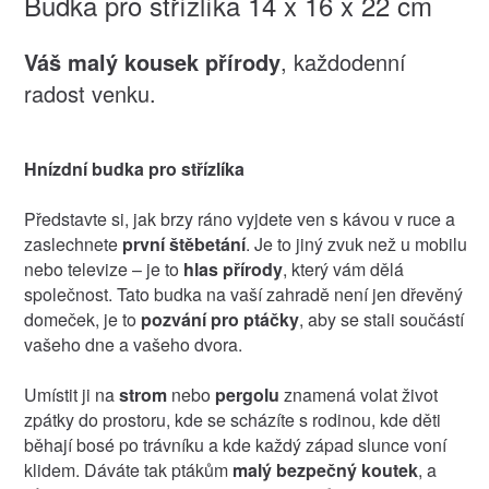
Budka pro střízlíka 14 x 16 x 22 cm
Váš malý kousek přírody
, každodenní
radost venku.
Hnízdní budka pro střízlíka
Představte si, jak brzy ráno vyjdete ven s kávou v ruce a
zaslechnete
první štěbetání
. Je to jiný zvuk než u mobilu
nebo televize – je to
hlas přírody
, který vám dělá
společnost. Tato budka na vaší zahradě není jen dřevěný
domeček, je to
pozvání pro ptáčky
, aby se stali součástí
vašeho dne a vašeho dvora.
Umístit ji na
strom
nebo
pergolu
znamená volat život
zpátky do prostoru, kde se scházíte s rodinou, kde děti
běhají bosé po trávníku a kde každý západ slunce voní
klidem. Dáváte tak ptákům
malý bezpečný koutek
, a