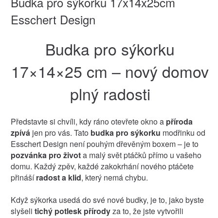
Budka pro sýkorku 17x14x25cm
Esschert Design
Budka pro sýkorku
17×14×25 cm – nový domov
plný radosti
Představte si chvíli, kdy ráno otevřete okno a
příroda
zpívá
jen pro vás. Tato
budka pro sýkorku
modřinku od
Esschert Design není pouhým dřevěným boxem – je to
pozvánka pro život
a malý svět ptáčků přímo u vašeho
domu. Každý zpěv, každé zakokrhání nového ptáčete
přináší
radost a klid
, který nemá chybu.
Když sýkorka usedá do své nové budky, je to, jako byste
slyšeli
tichý potlesk přírody
za to, že jste vytvořili