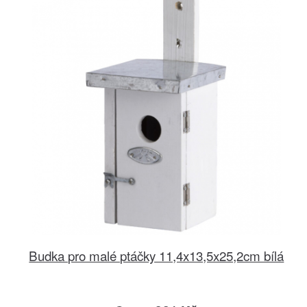
Budka pro malé ptáčky 11,4x13,5x25,2cm bílá