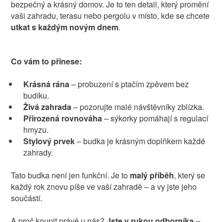
bezpečný a krásný domov. Je to ten detail, který promění
vaši zahradu, terasu nebo pergolu v místo, kde se chcete
utkat s každým novým dnem
.
Co vám to přinese:
Krásná rána
– probuzení s ptačím zpěvem bez
budíku.
Živá zahrada
– pozorujte malé návštěvníky zblízka.
Přirozená rovnováha
– sýkorky pomáhají s regulací
hmyzu.
Stylový prvek
– budka je krásným doplňkem každé
zahrady.
Tato budka není jen funkční. Je to
malý příběh
, který se
každý rok znovu píše ve vaší zahradě – a vy jste jeho
součástí.
A proč koupit právě u nás?
Jste v rukou odborníka
–