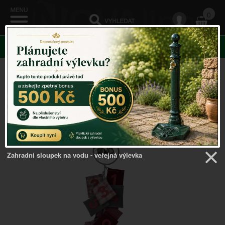
0
KATEGORIE
Venkovský domov
->
Vánoční dekorace
->
Adventní
kalendář z pytlíčků závěsný červený 68cm
Zahradní sloupek na vodu - veřejná výlevka