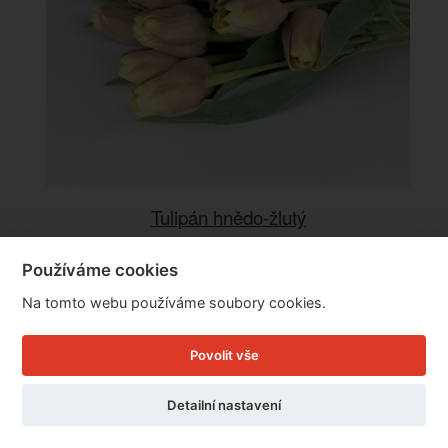
Tulipán hnědo-žlutý
Používáme cookies
Cena: 11 Kč
Na tomto webu používáme soubory cookies.
Skladem
Doručíme do: 10.8.
Povolit vše
Detail
Detailní nastavení