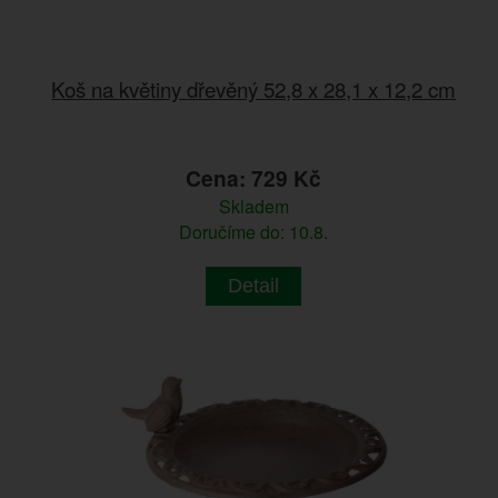
Koš na květiny dřevěný 52,8 x 28,1 x 12,2 cm
Cena: 729 Kč
Skladem
Doručíme do: 10.8.
Detail