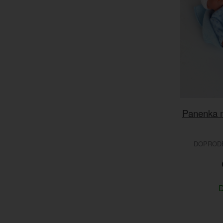
Panenka m
DOPRODEJ
D