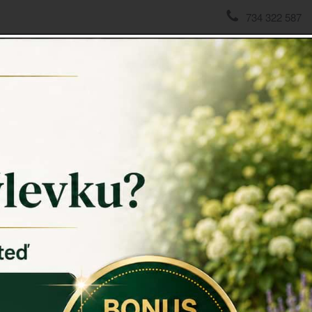
734 322 587
domov
->
Hmyzí hotel
->
Čmelín 18x18x18cm
Čmelín
Čmelín
je k
stavět si ú
ovocných st
poletují ti
Přesně pro 
domov ve va