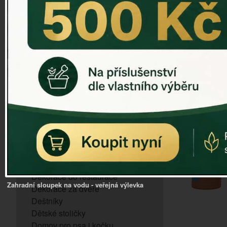
ZVONKOHRA
ZVONY A ZVONKY
PTAČÍ KRMÍTKA
SLUNEČNÍ HODINY
Dózy na brambory a zeleninu
VÝPRODEJ - poslední kusy
Andělé, něžné sošky
Aroma lampy
Buddha soška
BUDKY PRO SÝKORKY
Budky pro vrabce
Bytový textil
Dárky pro muže
Dekorace do bytu
Dekorace do restaurace
Zahradní sloupek na vodu - veřejná výlevka
Dekorace za dveře
Deštníky
Dětské stoličky
Domov pro psa i kočku