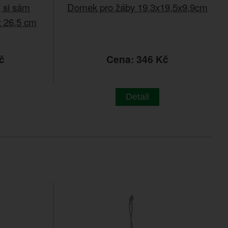
 si sám
Domek pro žáby 19,3x19,5x9,9cm
x 26,5 cm
č
Cena: 346 Kč
Detail