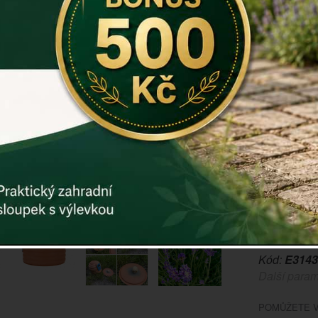
Čmeláci
jso
Mnohdy ale 
čmeláky jim
navíc vypad
zde >>>
V naší nabí
bude
čmel
Domek pro 
Rozměry: 18
Záruka: 2 r
Kód:
E3143
Další param
POMŮŽETE V