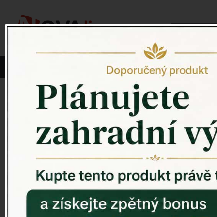
Vyberte si kategorii:
NOVINKY
PÍTKO PRO PTÁKY
Venkovský 
ZAHRADNÍ SOCHY
ZAHRADNÍ UMYVADLA
PTAČÍ BUDKY
Litinové škrabáky na boty
ROHOŽKY A ŠKRABADLA
VENKOVNÍ HODINY
DEKORACE NA HROB
RETRO KONZOLE
Domovní čísla - litina
DEKORACE NA ZEĎ