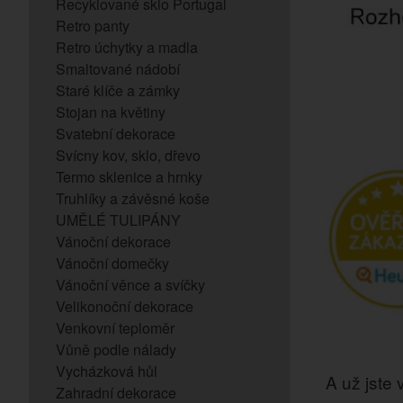
Recyklované sklo Portugal
Retro panty
Retro úchytky a madla
Smaltované nádobí
Staré klíče a zámky
Stojan na květiny
Svatební dekorace
Svícny kov, sklo, dřevo
Termo sklenice a hrnky
Truhlíky a závěsné koše
UMĚLÉ TULIPÁNY
Vánoční dekorace
Vánoční domečky
Vánoční věnce a svíčky
Velikonoční dekorace
Venkovní teploměr
Vůně podle nálady
Vycházková hůl
A už jste v
Zahradní dekorace