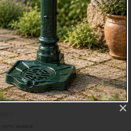
u po včelách jedni z nejdůležitějších obyvatel na zahradě.
nemohou najít správné místo na hnízdění. Tento omek pro
 toto útočiště může snadno poskytnout. Naláká čmeláky a
á dekorativně. Co budeme ještě potřebovat?
Dozvíte se
dce najdete i
hnízdní výplň
z přírodního materiálu, ve které
ákům
přes zimu krásně teploučko.
čmeláky
 x 18 x 18 cm
oky
etry
LASTNÍ ZAHRADĚ