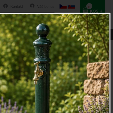
Kontakt
Váš bonus
0
HLEDAT
0 Kč
 18x18x18cm
onstruován tak, aby umožnil čmelákům volně hnízdit a
l. Díky domečku pro čmeláky docílíte lepšímu opylování
romů v zahradě. U nás žije 30 druhů čmeláků. Pokud u vás
 s bílým zadečkem, jedná se o čmeláky zemní a zahradní.
tyto nejužitečnější opylovače, můžete vytvořit dokonalý
ší zahradě. Odmění vás každé jaro rozkvetlou zahradou.