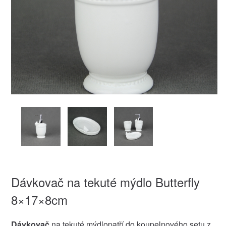
Dávkovač na tekuté mýdlo Butterfly
8×17×8cm
Dávkovač
na tekuté mýdlopatří do koupelnového setu z