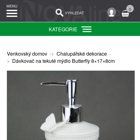
0
KATEGORIE
Venkovský domov
->
Chalupářské dekorace
-
>
Dávkovač na tekuté mýdlo Butterfly 8×17×8cm