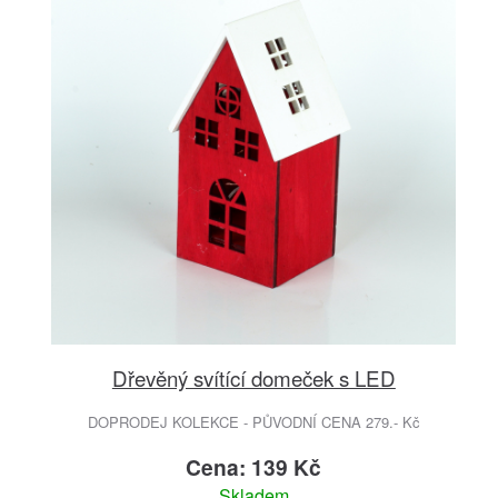
Dřevěný svítící domeček s LED
DOPRODEJ KOLEKCE - PŮVODNÍ CENA 279.- Kč
Cena: 139 Kč
Skladem