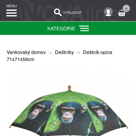
0
KATEGORIE
Venkovský domov
->
Deštníky
->
Deštník opice
71x71x58cm