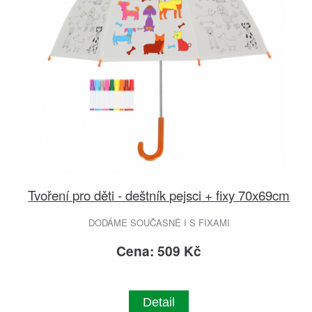
Tvoření pro děti - deštník pejsci + fixy 70x69cm
DODÁME SOUČASNĚ I S FIXAMI
Cena: 509 Kč
Detail