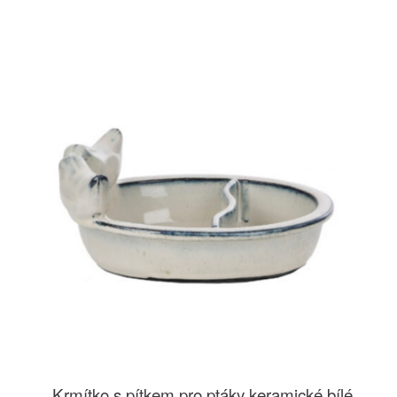
Krmítko s pítkem pro ptáky keramické bílé