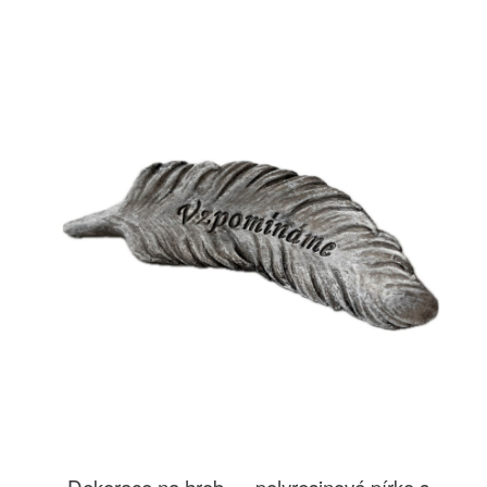
Dekorace na hrob — polyresinové pírko s