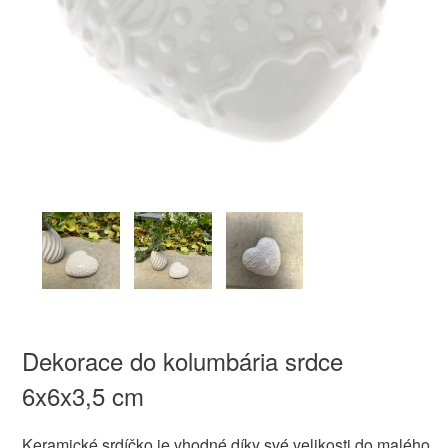
Dekorace do kolumbária srdce
6x6x3,5 cm
Keramické srdíčko je vhodné díky své velikosti do malého