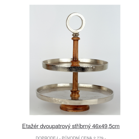
Etažér dvoupatrový stříbrný 46x49,5cm
DOPRODEJ - PŮVODNÍ CENA 2.779.-