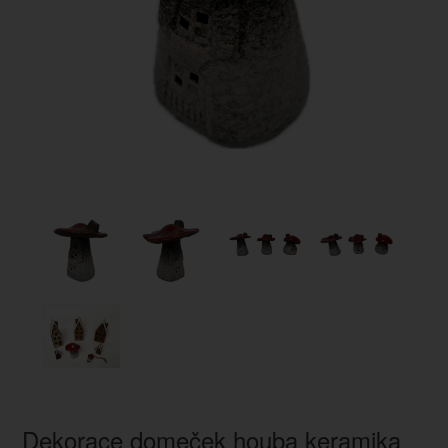
Dekorace domeček houba keramika