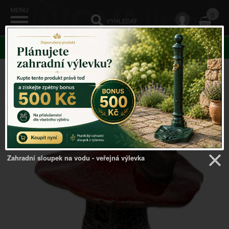
0
KATEGORIE
Venkovský domov
->
Vánoční dekorace
->
Dekorace
domeček houba keramika 9x9x10,5cm Typ B
Zahradní sloupek na vodu - veřejná výlevka