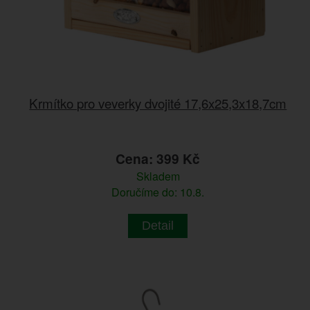
Krmítko pro veverky dvojité 17,6x25,3x18,7cm
Cena: 399 Kč
Skladem
Doručíme do: 10.8.
Detail