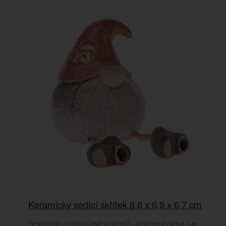
Keramický sedící skřítek 8,6 x 6,9 x 6,7 cm
DOPRODEJ POSLEDNÍCH KUSŮ - PŮVODNÍ CENA 149.-