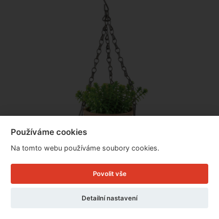
Používáme cookies
Na tomto webu používáme soubory cookies.
Závěsný květináč 11,7 x 12,8 x 8,3 cm terakota
Povolit vše
Detailní nastavení
Cena: 149 Kč