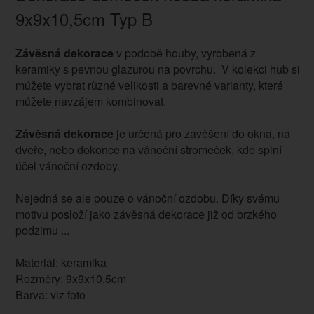
9x9x10,5cm Typ B
Závěsná dekorace
v podobě houby, vyrobená z
keramiky s pevnou glazurou na povrchu. V kolekci hub si
můžete vybrat různé velikosti a barevné varianty, které
můžete navzájem kombinovat.
Závěsná dekorace
je určená pro zavěšení do okna, na
dveře, nebo dokonce na vánoční stromeček, kde splní
účel vánoční ozdoby.
Nejedná se ale pouze o vánoční ozdobu. Díky svému
motivu posloží jako závěsná dekorace již od brzkého
podzimu ...
Materiál: keramika
Rozměry: 9x9x10,5cm
Barva: viz foto