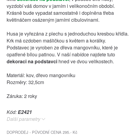
vyzdobí váš domov v jarním i velikonočním období.
Krásně bude vypadat samostatně i doplněna třeba
květináčem osázeným jarními cibulovinami.
Husa je vyřezána z plechu s jednoduchou kresbou křídla.
Krk má ozdoben mašličkou s květem a korálky.
Podstavec je vyroben ze dřeva mangovníku, které je
opatřené bílou patinou. V naší nabídce najdete tuto
dekoraci na podstavci
hned ve dvou velikostech.
Materiál: kov, dřevo mangovníku
Rozměry: 32,5cm
Záruka: 2 roky
Kód:
E2421
Další parametry
DOPRODEJ - PŮVODNÍ CENA 295.- Kč