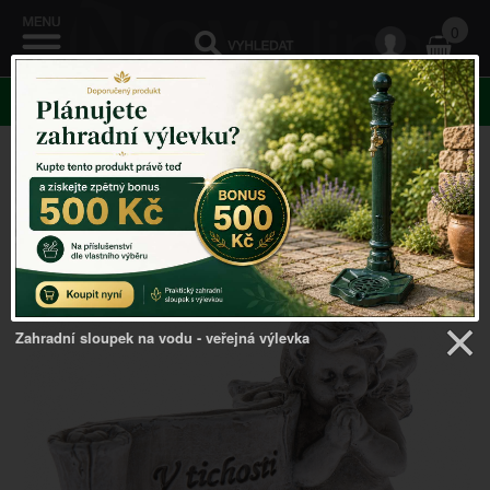
0
KATEGORIE
Venkovský domov
->
DEKORACE NA HROB
-
>
Dekorace na hrob do kolumbária 8 x 5,5 x 3 cm
Zahradní sloupek na vodu - veřejná výlevka