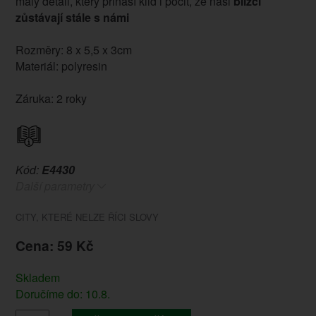
malý detail, který přináší klid i pocit, že naši
blízcí
zůstávají stále s námi
Rozměry: 8 x 5,5 x 3cm
Materiál: polyresin
Záruka: 2 roky
Kód:
E4430
Další parametry
CITY, KTERÉ NELZE ŘÍCI SLOVY
Cena: 59 Kč
Skladem
Doručíme do: 10.8.