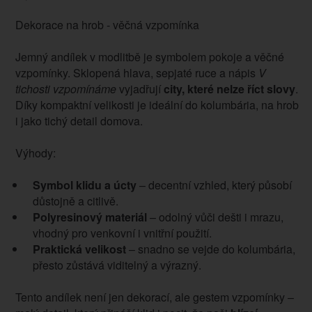
Dekorace na hrob - věčná vzpomínka
Jemný andílek v modlitbě je symbolem pokoje a věčné
vzpomínky. Sklopená hlava, sepjaté ruce a nápis
V
tichosti vzpomínáme
vyjadřují
city, které nelze říct slovy
.
Díky kompaktní velikosti je ideální do kolumbária, na hrob
i jako tichý detail domova.
Výhody:
Symbol klidu a úcty
– decentní vzhled, který působí
důstojně a citlivě.
Polyresinový materiál
– odolný vůči dešti i mrazu,
vhodný pro venkovní i vnitřní použití.
Praktická velikost
– snadno se vejde do kolumbária,
přesto zůstává viditelný a výrazný.
Tento andílek není jen dekorací, ale gestem vzpomínky –