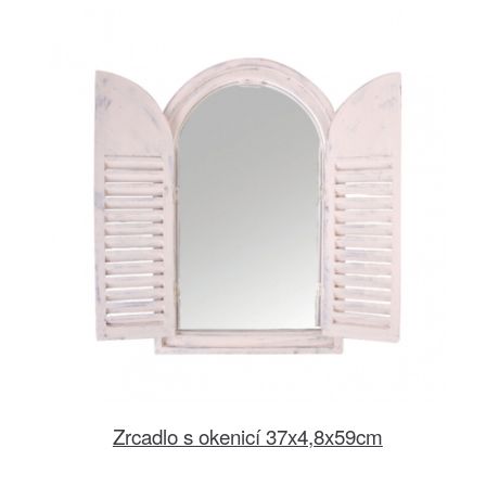
Zrcadlo s okenicí 37x4,8x59cm