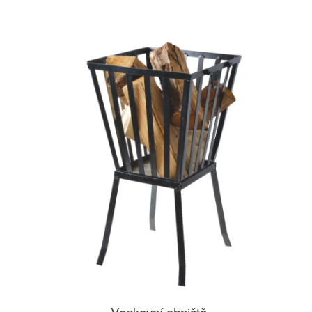
Venkovní ohniště