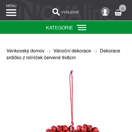
0
KATEGORIE
Venkovský domov
->
Vánoční dekorace
->
Dekorace
srdíčko z rolniček červené 9x8cm