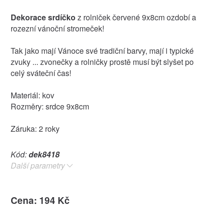
Dekorace srdíčko
z rolniček červené 9x8cm ozdobí a
rozezní vánoční stromeček!
Tak jako mají Vánoce své tradiční barvy, mají i typické
zvuky ... zvonečky a rolničky prostě musí být slyšet po
celý sváteční čas!
Materiál: kov
Rozměry: srdce 9x8cm
Záruka: 2 roky
Kód:
dek8418
Další parametry
Cena: 194 Kč