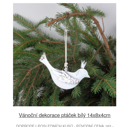
Vánoční dekorace ptáček bílý 14x8x4cm
DOPRODEJ POSLEDNÍCH KUSŮ - PŮVODNÍ CENA 163.-