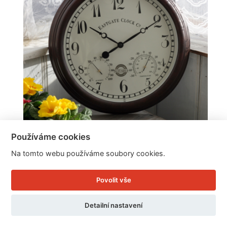
Používáme cookies
Venkovní hodiny s vlhkoměrem a teploměrem 38
Na tomto webu používáme soubory cookies.
cm
Povolit vše
Cena: 879 Kč
Detailní nastavení
Skladem