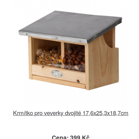
Krmítko pro veverky dvojité 17,6x25,3x18,7cm
Cena: 399 Kč