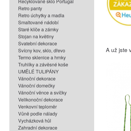
Recyklované sklo Portugal
Retro panty
Retro úchytky a madla
Smaltované nádobí
Staré klíče a zámky
Stojan na květiny
Svatební dekorace
A už jste v
Svícny kov, sklo, dřevo
Termo sklenice a hrnky
Truhlíky a závěsné koše
UMĚLÉ TULIPÁNY
Vánoční dekorace
Vánoční domečky
Vánoční věnce a svíčky
Velikonoční dekorace
Venkovní teploměr
Vůně podle nálady
Vycházková hůl
Zahradní dekorace