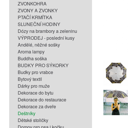
ZVONKOHRA
ZVONY A ZVONKY
PTAČÍ KRMÍTKA
SLUNEČNÍ HODINY
Dózy na brambory a zeleninu
VÝPRODEJ - poslední kusy
Andělé, něžné sošky
Aroma lampy
Buddha soška
BUDKY PRO SÝKORKY
Budky pro vrabce
Bytový textil
Dárky pro muže
Dekorace do bytu
Dekorace do restaurace
Dekorace za dveře
Deštníky
Dětské stoličky
Domov pro psa i kočku