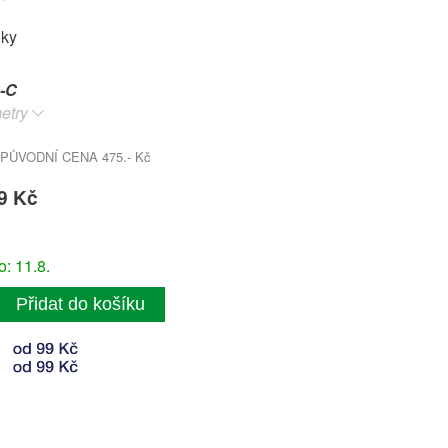
oky
-C
etry
PŮVODNÍ CENA 475.- Kč
9 Kč
: 11.8.
Přidat do košíku