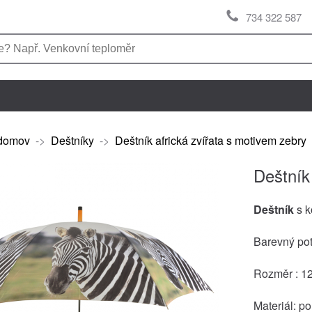
734 322 587
domov
->
Deštníky
->
Deštník africká zvířata s motivem zebry
Deštník
Deštník
s k
Barevný pot
Rozměr : 
Materiál: po