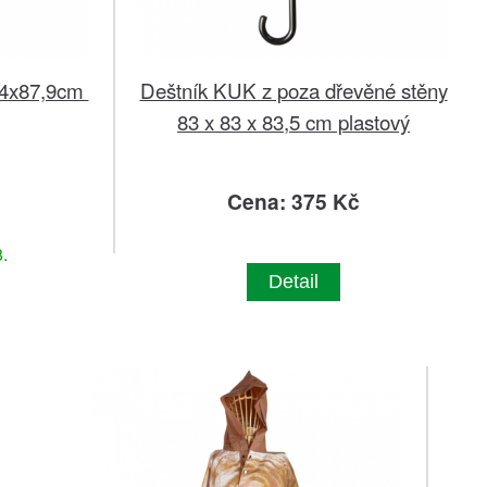
04x87,9cm
Deštník KUK z poza dřevěné stěny
83 x 83 x 83,5 cm plastový
č
Cena: 375 Kč
.
Detail