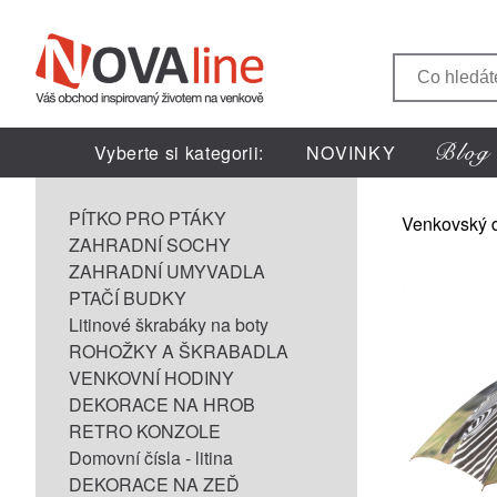
Vyberte si kategorii:
NOVINKY
PÍTKO PRO PTÁKY
Venkovský 
ZAHRADNÍ SOCHY
ZAHRADNÍ UMYVADLA
PTAČÍ BUDKY
Litinové škrabáky na boty
ROHOŽKY A ŠKRABADLA
VENKOVNÍ HODINY
DEKORACE NA HROB
RETRO KONZOLE
Domovní čísla - litina
DEKORACE NA ZEĎ