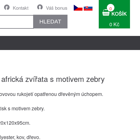
Kontakt
Váš bonus
0
HLEDAT
0 Kč
 africká zvířata s motivem zebry
ovovou rukojetí opatřenou dřevěným úchopem.
isk s motivem zebry.
120x120x95cm.
lyester, kov, dřevo.