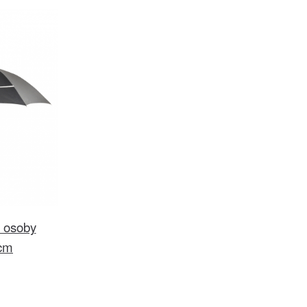
ě osoby
5cm
č