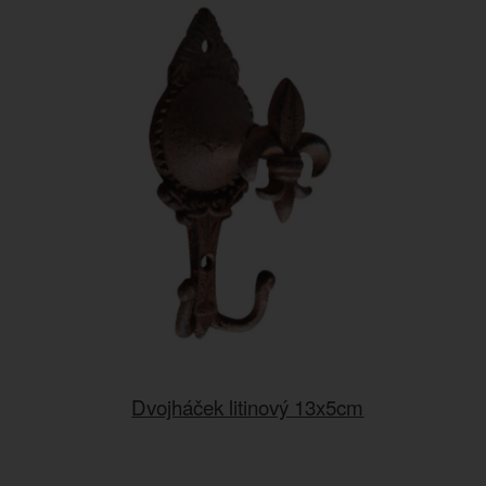
Dvojháček litinový 13x5cm