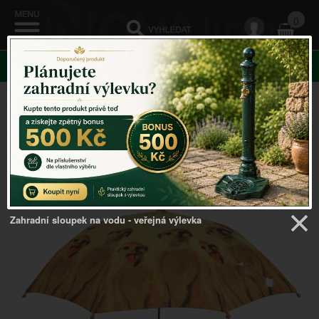
0
KATEGORIE
Venkovský domov
->
Deštníky
->
Deštník pro děti
surikata 71x71x58cm
Zahradní sloupek na vodu - veřejná výlevka