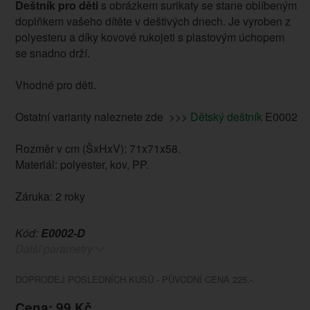
Deštník pro děti
s obrázkem surikaty se stane oblíbeným
doplňkem vašeho dítěte v deštivých dnech. Je vyroben z
polyesteru a díky kovové rukojeti s plastovým úchopem
se snadno drží.
Vhodné pro děti.
Ostatní varianty naleznete zde >>>
Dětský deštník
E0002
Rozměr v cm (ŠxHxV): 71x71x58.
Materiál: polyester, kov, PP.
Záruka: 2 roky
Kód:
E0002-D
Další parametry
DOPRODEJ POSLEDNÍCH KUSŮ - PŮVODNÍ CENA 225.-
Cena: 99 Kč