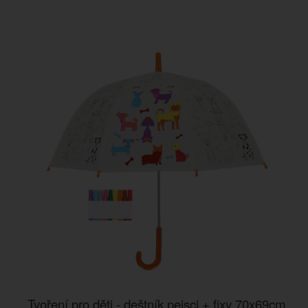
Tvoření pro děti - deštník pejsci + fixy 70x69cm