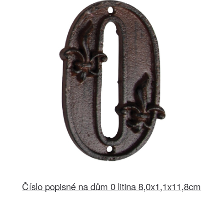
Číslo popisné na dům 0 litina 8,0x1,1x11,8cm