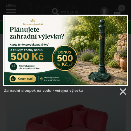
0
KATEGORIE
Venkovský domov
->
Šperkovnice
->
Dětská
šperkovnice 13x23,5x9,5 cm
Zahradní sloupek na vodu - veřejná výlevka