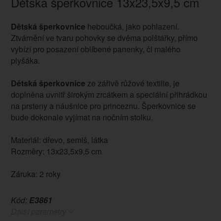
Dětská šperkovnice 13x23,5x9,5 cm
Dětská šperkovnice
heboučká, jako pohlazení.
Ztvárnění ve tvaru pohovky se dvěma polštářky, přímo
vybízí pro posazení oblíbené panenky, či malého
plyšáka.
Dětská šperkovnice
ze zářivě růžové textilie, je
doplněna uvnitř širokým zrcátkem a speciální přihrádkou
na prsteny a náušnice pro princeznu. Šperkovnice se
bude dokonale vyjímat na nočním stolku.
Materiál: dřevo, semiš, látka
Rozměry: 13x23,5x9,5 cm
Záruka: 2 roky
Kód:
E3861
Další parametry