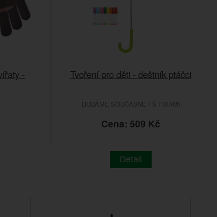
ířaty -
Tvoření pro děti - deštník ptáčci
DODÁME SOUČASNĚ I S FIXAMI
č
Cena: 509 Kč
Detail