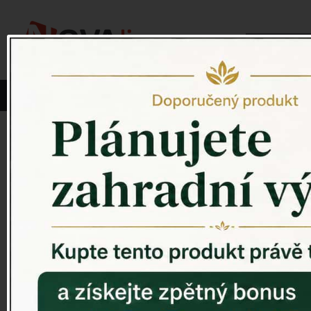
Vyberte si kategorii:
NOVINKY
PÍTKO PRO PTÁKY
Venkovský 
ZAHRADNÍ SOCHY
ZAHRADNÍ UMYVADLA
PTAČÍ BUDKY
Litinové škrabáky na boty
ROHOŽKY A ŠKRABADLA
VENKOVNÍ HODINY
DEKORACE NA HROB
RETRO KONZOLE
Domovní čísla - litina
DEKORACE NA ZEĎ