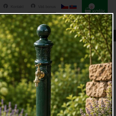
Kontakt
Váš bonus
0
HLEDAT
0 Kč
102,5x102,5x84cm
deštník s motivem slunečnice
102,5x84cm
motivem slunečnice
.
deštník s motivem slunečnice
je ideálním společníkem do
ní. Díky rukojeti s plastovým úchytem skvěle sedí do ruky.
k rozzáří oči nejen dětem, ale i dospělým.