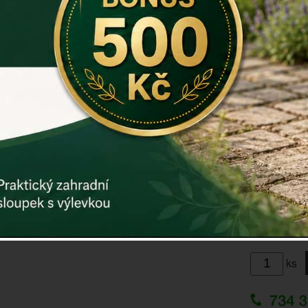
Vhodné pro 
Rozměr v c
Materiál: he
Záruka: 2 r
Kód:
E0003
Další param
Cena: 49
ks