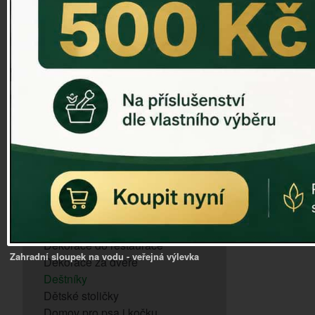
ZVONKOHRA
ZVONY A ZVONKY
PTAČÍ KRMÍTKA
SLUNEČNÍ HODINY
Dózy na brambory a zeleninu
VÝPRODEJ - poslední kusy
Andělé, něžné sošky
Aroma lampy
Buddha soška
BUDKY PRO SÝKORKY
Budky pro vrabce
Bytový textil
Dárky pro muže
Dekorace do bytu
Dekorace do restaurace
Zahradní sloupek na vodu - veřejná výlevka
Dekorace za dveře
Deštníky
Dětské stoličky
Domov pro psa i kočku