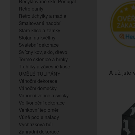
Recyklované sklo Portugal
Retro panty
Retro úchytky a madla
Smaltované nádobí
Staré klíče a zámky
Stojan na květiny
Svatební dekorace
Svícny kov, sklo, dřevo
Termo sklenice a hrnky
Truhlíky a závěsné koše
A už jste v
UMĚLÉ TULIPÁNY
Vánoční dekorace
Vánoční domečky
Vánoční věnce a svíčky
Velikonoční dekorace
Venkovní teploměr
Vůně podle nálady
Vycházková hůl
Zahradní dekorace