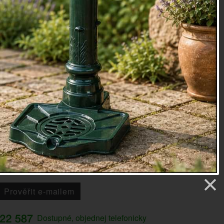
děti.
m (ŠxHxV): 102,5x102,5x84.
dvábí, laminát, kov, PP.
oky
-A
etry
9 Kč
Prověřit e-mailem
Dostupné, objednej telefonicky