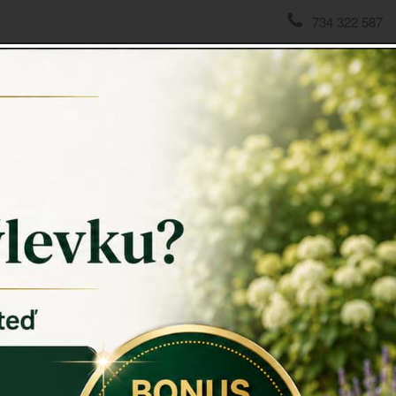
734 322 587
domov
->
Deštníky
->
Dětský deštník s motivem slunečnice 
Dětský 
102,5x
Deštník s 
Hedvábný
deštivých d
Veselý potis