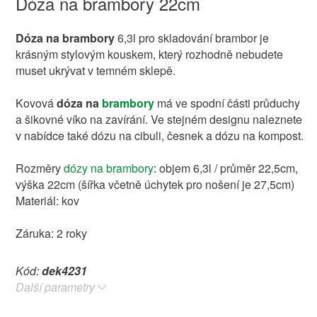
Dóza na brambory 22cm
Dóza na brambory
6,3l pro skladování brambor je
krásným stylovým kouskem, který rozhodně nebudete
muset ukrývat v temném sklepě.
Kovová
dóza na
brambory
má ve spodní části průduchy
a šikovné víko na zavírání. Ve stejném designu naleznete
v nabídce také dózu na cibuli, česnek a dózu na kompost.
Rozměry
dózy na brambory
: objem 6,3l / průměr 22,5cm,
výška 22cm (šířka včetně úchytek pro nošení je 27,5cm)
Materiál: kov
Záruka: 2 roky
Kód:
dek4231
Další parametry