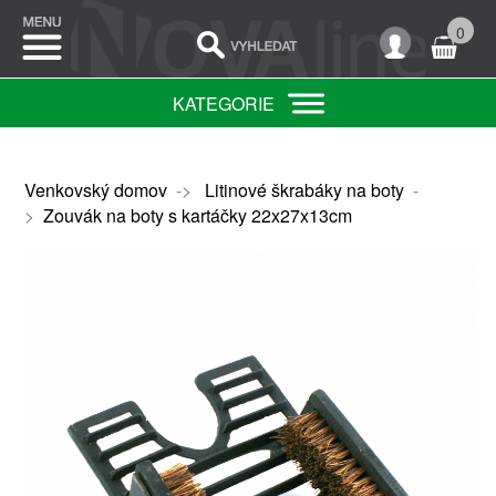
0
KATEGORIE
Venkovský domov
->
Litinové škrabáky na boty
-
>
Zouvák na boty s kartáčky 22x27x13cm