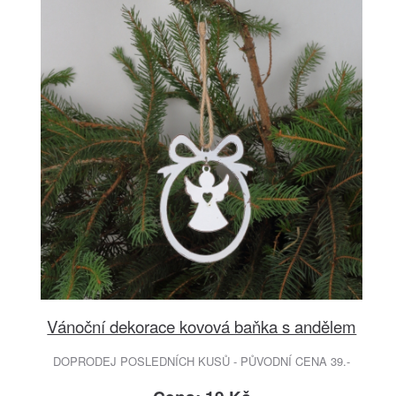
Vánoční dekorace kovová baňka s andělem
DOPRODEJ POSLEDNÍCH KUSŮ - PŮVODNÍ CENA 39.-