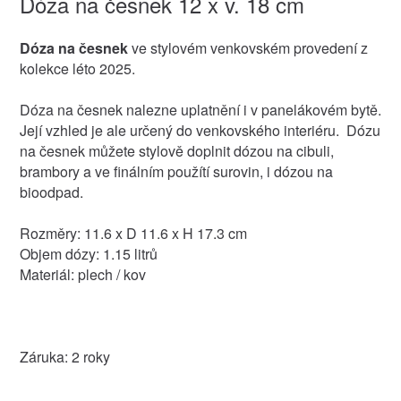
Dóza na česnek 12 x v. 18 cm
Dóza na česnek
ve stylovém venkovském provedení z
kolekce léto 2025.
Dóza na česnek nalezne uplatnění i v panelákovém bytě.
Její vzhled je ale určený do venkovského interiéru. Dózu
na česnek můžete stylově doplnit dózou na cibuli,
brambory a ve finálním použítí surovin, i dózou na
bioodpad.
Rozměry: 11.6 x D 11.6 x H 17.3 cm
Objem dózy: 1.15 litrů
Materiál: plech / kov
Záruka: 2 roky