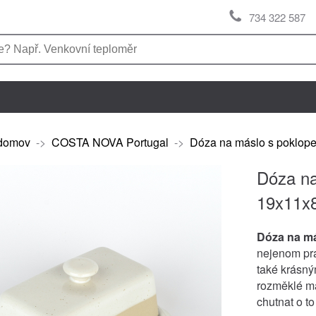
734 322 587
domov
->
COSTA NOVA Portugal
->
Dóza na máslo s poklo
Dóza n
19x11x
Dóza na m
nejenom pra
také krásný
rozměklé má
chutnat o to