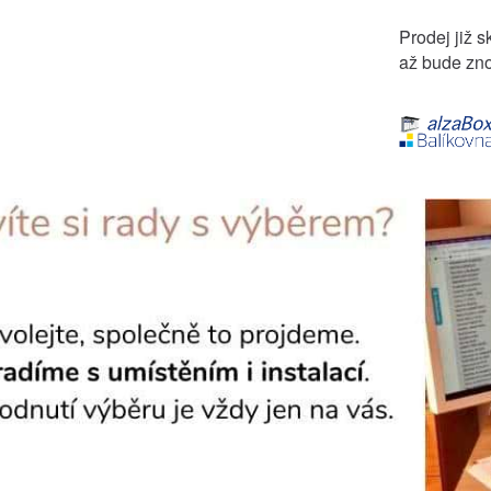
Prodej již s
až bude zno