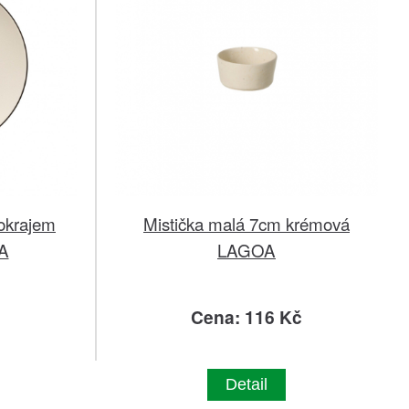
 okrajem
Mistička malá 7cm krémová
A
LAGOA
č
Cena: 116 Kč
Detail