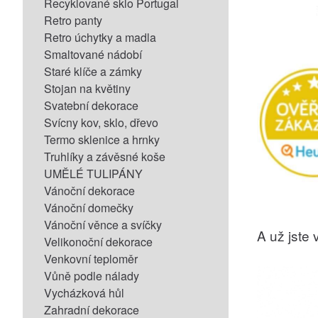
Recyklované sklo Portugal
Retro panty
Retro úchytky a madla
Smaltované nádobí
Staré klíče a zámky
Stojan na květiny
Svatební dekorace
Svícny kov, sklo, dřevo
Termo sklenice a hrnky
Truhlíky a závěsné koše
UMĚLÉ TULIPÁNY
Vánoční dekorace
Vánoční domečky
Vánoční věnce a svíčky
A už jste v
Velikonoční dekorace
Venkovní teploměr
Vůně podle nálady
Vycházková hůl
Zahradní dekorace