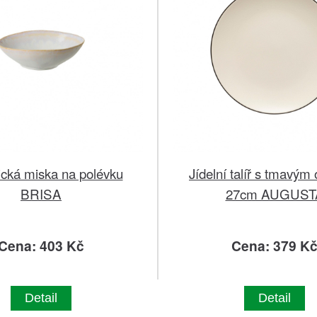
cká miska na polévku
Jídelní talíř s tmavým
BRISA
27cm AUGUST
Cena: 403 Kč
Cena: 379 K
Detail
Detail