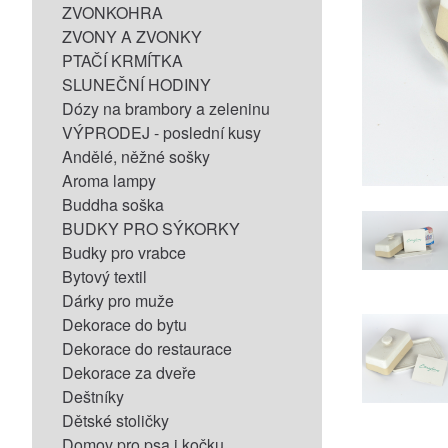
ZVONKOHRA
ZVONY A ZVONKY
PTAČÍ KRMÍTKA
SLUNEČNÍ HODINY
Dózy na brambory a zeleninu
VÝPRODEJ - poslední kusy
Andělé, něžné sošky
Aroma lampy
Buddha soška
BUDKY PRO SÝKORKY
Budky pro vrabce
Bytový textil
Dárky pro muže
Dekorace do bytu
Dekorace do restaurace
Dekorace za dveře
Deštníky
Dětské stoličky
Domov pro psa i kočku