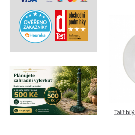
Talíř b