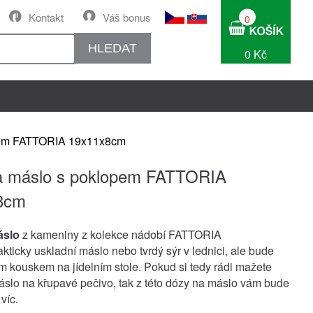
Kontakt
Váš bonus
0
HLEDAT
0 Kč
pem FATTORIA 19x11x8cm
a máslo s poklopem FATTORIA
8cm
áslo
z kameniny z kolekce nádobí FATTORIA
kticky uskladní máslo nebo tvrdý sýr v lednici, ale bude
m kouskem na jídelním stole. Pokud si tedy rádi mažete
slo na křupavé pečivo, tak z této dózy na máslo vám bude
 víc.