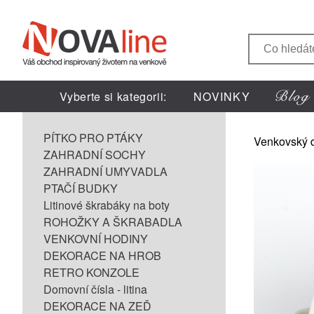
Vyberte si kategorii:
NOVINKY
PÍTKO PRO PTÁKY
Venkovský 
ZAHRADNÍ SOCHY
ZAHRADNÍ UMYVADLA
PTAČÍ BUDKY
Litinové škrabáky na boty
ROHOŽKY A ŠKRABADLA
VENKOVNÍ HODINY
DEKORACE NA HROB
RETRO KONZOLE
Domovní čísla - litina
DEKORACE NA ZEĎ