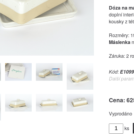
Dóza na m
doplní inter
kousky z té
Rozměry: 19
Máslenka
n
Záruka: 2 r
Kód:
E1099
Další param
Cena: 62
Vyprodáno
ks