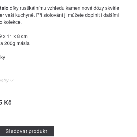
áslo
díky rustikálnímu vzhledu kameninové dózy skvěle
ier vaší kuchyně. Při stolování ji můžete doplnit i dalšími
to kolekce.
 x 11 x 8 cm
a 200g másla
oky
etry
5 Kč
Sledovat produkt