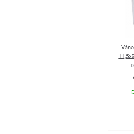
Vánoč
11,5x
D
D