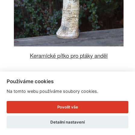
Keramické pítko pro ptáky anděl
Cena: 599 Kč
Používáme cookies
Skladem
Na tomto webu používáme soubory cookies.
Doručíme do: 10.8.
Povolit vše
Detail
Detailní nastavení