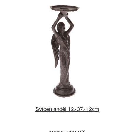
Svícen anděl 12×37×12cm