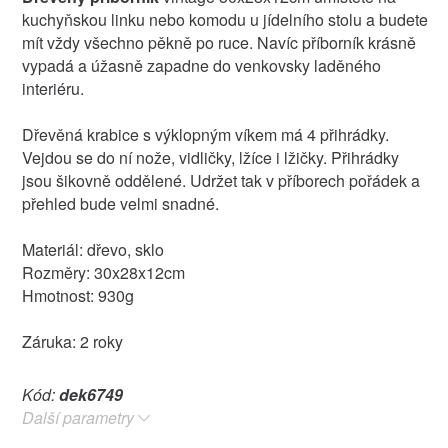
kuchyňskou linku nebo komodu u jídelního stolu a budete
mít vždy všechno pěkně po ruce. Navíc příborník krásně
vypadá a úžasně zapadne do venkovsky laděného
interiéru.
Dřevěná krabice s výklopným víkem má 4 přihrádky.
Vejdou se do ní nože, vidličky, lžíce i lžičky. Přihrádky
jsou šikovně oddělené. Udržet tak v příborech pořádek a
přehled bude velmi snadné.
Materiál: dřevo, sklo
Rozměry: 30x28x12cm
Hmotnost: 930g
Záruka: 2 roky
Kód:
dek6749
Další parametry