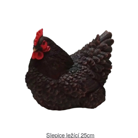
Slepice ležící 25cm