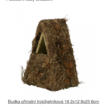
Budka přírodní trojúhelníková 16,2x12,8x23,8cm