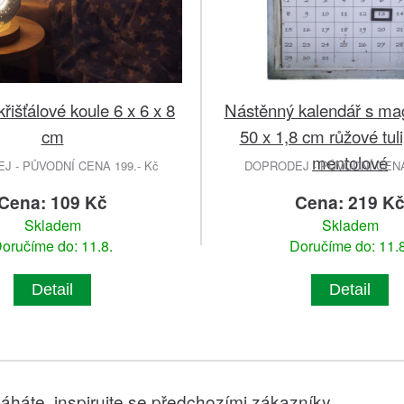
řišťálové koule 6 x 6 x 8
Nástěnný kalendář s ma
cm
50 x 1,8 cm růžové tul
mentolové
 - PŮVODNÍ CENA 199.- Kč
DOPRODEJ - PŮVODNÍ CENA 
Cena: 109 Kč
Cena: 219 K
Skladem
Skladem
oručíme do: 11.8.
Doručíme do: 11.8
Detail
Detail
áháte, inspirujte se předchozími zákazníky