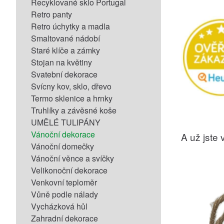
Recyklované sklo Portugal
Retro panty
Retro úchytky a madla
Smaltované nádobí
Staré klíče a zámky
Stojan na květiny
Svatební dekorace
Svícny kov, sklo, dřevo
Termo sklenice a hrnky
Truhlíky a závěsné koše
UMĚLÉ TULIPÁNY
Vánoční dekorace
A už jste v
Vánoční domečky
Vánoční věnce a svíčky
Velikonoční dekorace
Venkovní teploměr
Vůně podle nálady
Vycházková hůl
Zahradní dekorace