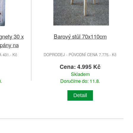
gnety 30 x
Barový stůl 70x110cm
ipány na
431.- Kč
DOPRODEJ - PŮVODNÍ CENA 7.775.- Kč
č
Cena: 4.995 Kč
Skladem
.
Doručíme do: 11.8.
Detail