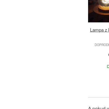
Lampa z k
DOPRODEJ
D
A pokud v