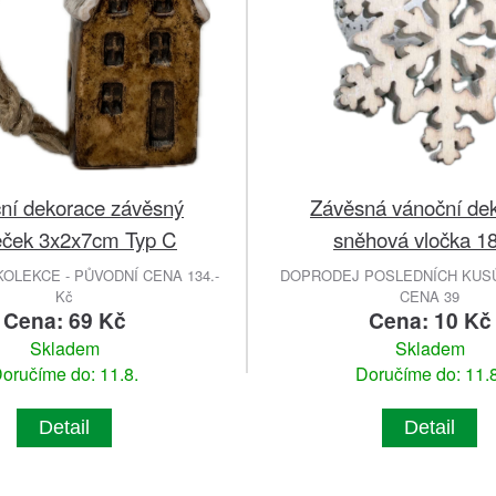
ní dekorace závěsný
Závěsná vánoční de
ček 3x2x7cm Typ C
sněhová vločka 1
OLEKCE - PŮVODNÍ CENA 134.-
DOPRODEJ POSLEDNÍCH KUSŮ
Kč
CENA 39
Cena: 69 Kč
Cena: 10 Kč
Skladem
Skladem
oručíme do: 11.8.
Doručíme do: 11.8
Detail
Detail