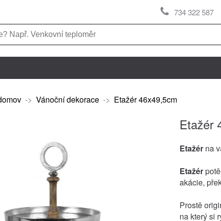
734 322 587
domov
->
Vánoční dekorace
->
Etažér 46x49,5cm
Etažér 
Etažér
na v
Etažér
potěš
akácie, přek
Prostě origi
na který si 