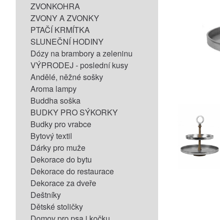
ZVONKOHRA
ZVONY A ZVONKY
PTAČÍ KRMÍTKA
SLUNEČNÍ HODINY
Dózy na brambory a zeleninu
VÝPRODEJ - poslední kusy
Andělé, něžné sošky
Aroma lampy
Buddha soška
BUDKY PRO SÝKORKY
Budky pro vrabce
Bytový textil
Dárky pro muže
Dekorace do bytu
Dekorace do restaurace
Dekorace za dveře
Deštníky
Dětské stoličky
Domov pro psa i kočku