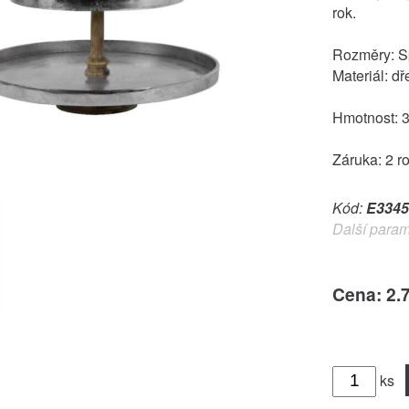
rok.
Rozměry: S
Materiál: dř
Hmotnost: 
Záruka: 2 r
Kód:
E3345
Další param
Cena: 2.
ks