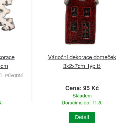
korace
Vánoční dekorace domeček
8cm
3x2x7cm Typ B
 - PŮVODNÍ
Cena: 95 Kč
Skladem
.
Doručíme do: 11.8.
Detail