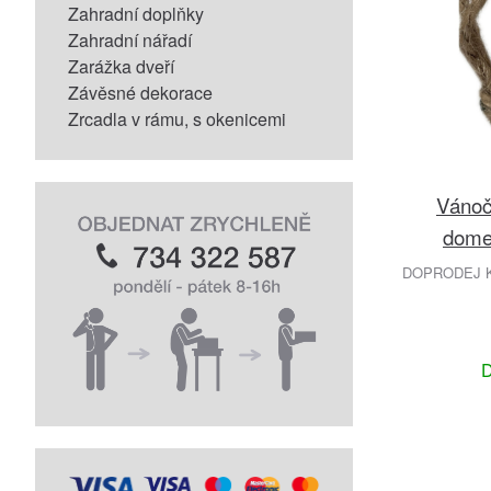
Zahradní doplňky
Zahradní nářadí
Zarážka dveří
Závěsné dekorace
Zrcadla v rámu, s okenicemi
Vánoč
dome
DOPRODEJ K
D