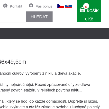
Kontakt
Váš bonus
0
HLEDAT
0 Kč
46x49,5cm
ánoční cukroví vyrobený z niklu a dřeva akácie.
í i ty nejnáročnější. Ručně zpracované díly ze dřeva
rásný povrch etažéru v reliéfech povrchu niklu...
nál, který se hodí do každé domácnosti. Dopřejte si luxus,
rychle zvyknete a
etažér
zůstane ozdobou kuchyně po celý