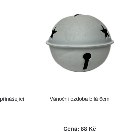
přinášející
Vánoční ozdoba bílá 6cm
č
Cena: 88 Kč