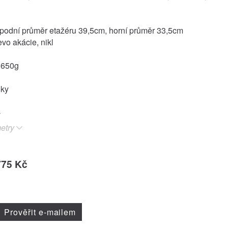
podní průměr etažéru 39,5cm, horní průměr 33,5cm
evo akácie, nikl
3650g
oky
etry
775 Kč
Prověřit e-mailem