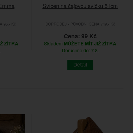
k Emma
Svícen na čajovou svíčku 51cm
 95.- Kč
DOPRODEJ - PŮVODNÍ CENA 749.- Kč
Cena: 99 Kč
IŽ ZÍTRA
Skladem
MŮŽETE MÍT JIŽ ZÍTRA
.
Doručíme do: 7.8.
Detail