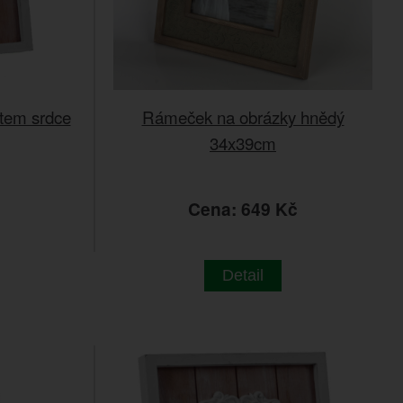
tem srdce
Rámeček na obrázky hnědý
34x39cm
č
Cena: 649 Kč
Detail