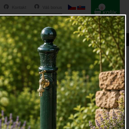
Kontakt
Váš bonus
0
HLEDAT
0 Kč
1cm
ámeček se srdcem 12,5x19x1cm
ček
s motivem srdce
sné dekorace do bytu, na oslavu nebo dokonce na svatbu?
o
foto rámeček
se srdcem to "pravé ořechové".
ček
můžete použít na fotky, obrázky nebo dokonce na
vořit si tak osobitou a originální dekoraci.