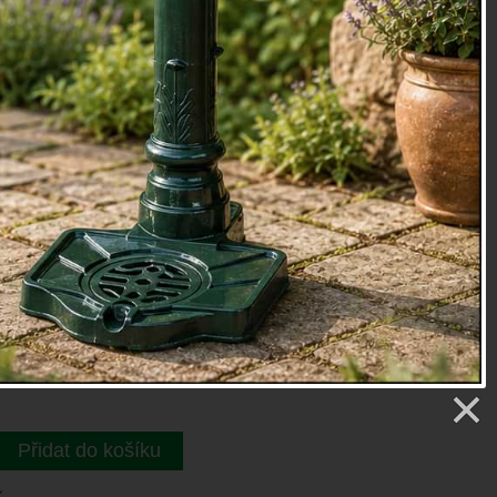
,5 x 19 x 1 cm
fotografie 7 x 10 cm
í má ze zadní části dva otvory pro zavěšení, nebo
lonu a zavěšení na jiné místo, než je zeď.
oky
etry
0 Kč
Přidat do košíku