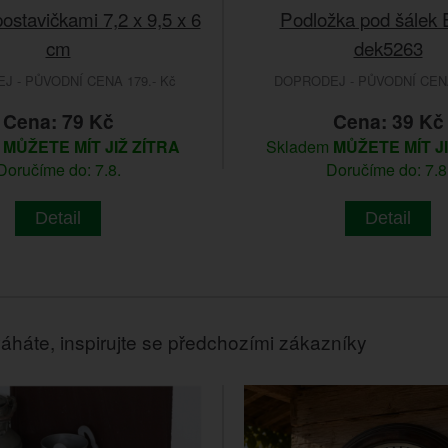
ostavičkami 7,2 x 9,5 x 6
Podložka pod šále
cm
dek5263
 - PŮVODNÍ CENA 179.- Kč
DOPRODEJ - PŮVODNÍ CENA
Cena: 79 Kč
Cena: 39 Kč
m
MŮŽETE MÍT JIŽ ZÍTRA
Skladem
MŮŽETE MÍT J
Doručíme do: 7.8.
Doručíme do: 7.8
Detail
Detail
áháte, inspirujte se předchozími zákazníky