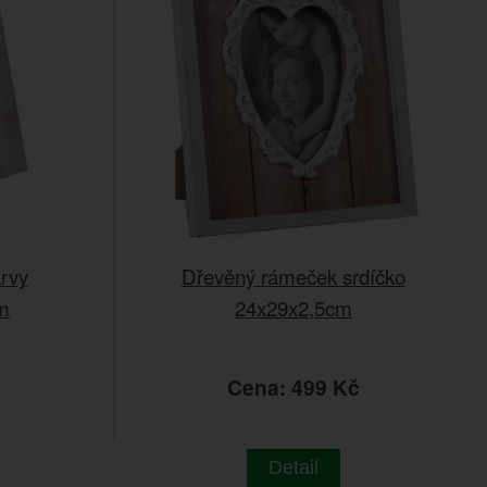
rvy
Dřevěný rámeček srdíčko
m
24x29x2,5cm
č
Cena: 499 Kč
Detail