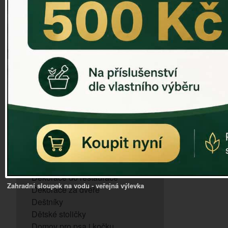
ZVONKOHRA
ZVONY A ZVONKY
PTAČÍ KRMÍTKA
SLUNEČNÍ HODINY
Dózy na brambory a zeleninu
VÝPRODEJ - poslední kusy
Andělé, něžné sošky
Aroma lampy
Buddha soška
BUDKY PRO SÝKORKY
Budky pro vrabce
Bytový textil
Dárky pro muže
Dekorace do bytu
Dekorace do restaurace
Zahradní sloupek na vodu - veřejná výlevka
Dekorace za dveře
Deštníky
Dětské stoličky
Domov pro psa i kočku