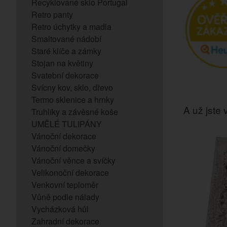
Recyklované sklo Portugal
Retro panty
Retro úchytky a madla
Smaltované nádobí
Staré klíče a zámky
Stojan na květiny
Svatební dekorace
Svícny kov, sklo, dřevo
Termo sklenice a hrnky
A už jste v
Truhlíky a závěsné koše
UMĚLÉ TULIPÁNY
Vánoční dekorace
Vánoční domečky
Vánoční věnce a svíčky
Velikonoční dekorace
Venkovní teploměr
Vůně podle nálady
Vycházková hůl
Zahradní dekorace