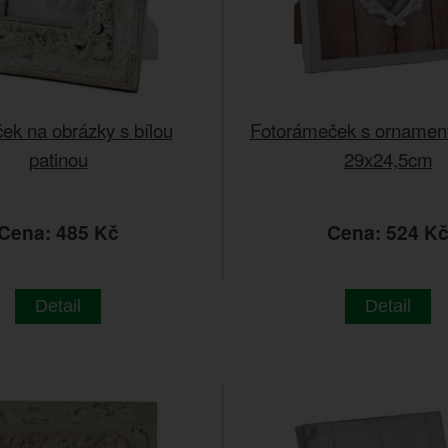
k na obrázky s bílou
Fotorámeček s ornamen
patinou
29x24,5cm
Cena: 485 Kč
Cena: 524 K
Detail
Detail