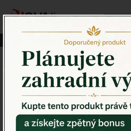
Vyberte si kategorii:
NOVINKY
PÍTKO PRO PTÁKY
Venkovský 
ZAHRADNÍ SOCHY
ZAHRADNÍ UMYVADLA
PTAČÍ BUDKY
Litinové škrabáky na boty
ROHOŽKY A ŠKRABADLA
VENKOVNÍ HODINY
DEKORACE NA HROB
RETRO KONZOLE
Domovní čísla - litina
DEKORACE NA ZEĎ