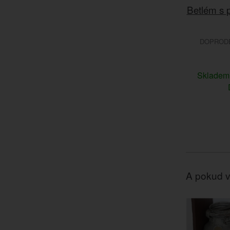
Betlém s p
DOPRODEJ
Sklade
A pokud v