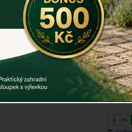
Rozměry: 12
Určeno pro 
Pro zavěšen
navázání si
Záruka: 2 r
Kód:
E0639
Další param
Cena: 22
ks