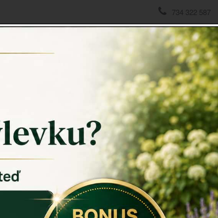
734 322 587
domov
->
Fotorámečky
->
Foto rámeček se srdcem 12,5x19x
Foto r
Foto ráme
Hledáte krá
Pak je tent
Foto ráme
vzkazy a vyt