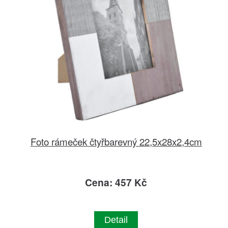
Foto rámeček čtyřbarevný 22,5x28x2,4cm
Cena: 457 Kč
Detail