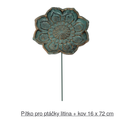
Pítko pro ptáčky litina + kov 16 x 72 cm