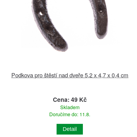
Podkova pro štěstí nad dveře 5,2 x 4,7 x 0,4 cm
Cena: 49 Kč
Skladem
Doručíme do: 11.8.
Detail