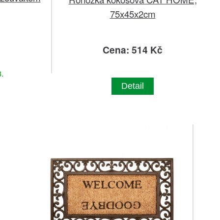
75x45x2cm
č
Cena: 514 Kč
.
Detail