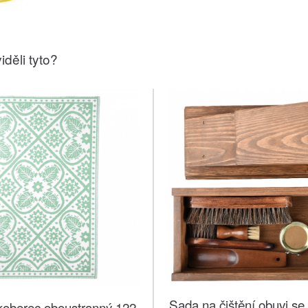
iděli tyto?
Sada na čištění obuvi s
koberec oboustranný 122