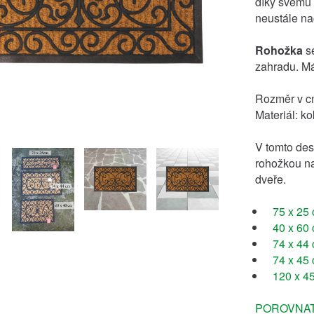
díky svému 
neustále na
Rohožka
se
zahradu. M
Rozměr v c
Materiál: k
V tomto des
rohožkou na
dveře.
75 x 25
40 x 60
74 x 44
74 x 45
120 x 4
POROVNAT