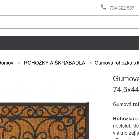
734 322 587
domov
->
ROHOŽKY A ŠKRABADLA
->
Gumová rohožka s 
Gumová
74,5x4
Gumová
ro
Rohožka
s 
nečistot, k
vlákno zajis