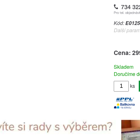
Kód:
E0125
Další param
Cena: 29
Skladem
Doručíme do
ks