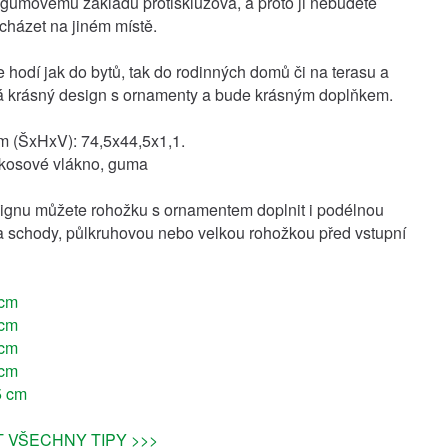
gumovému základu protiskluzová, a proto ji nebudete
cházet na jiném místě.
 hodí jak do bytů, tak do rodinných domů či na terasu a
á krásný design s ornamenty a bude krásným doplňkem.
m (ŠxHxV): 74,5x44,5x1,1.
okosové vlákno, guma
ignu můžete rohožku s ornamentem doplnit i podélnou
 schody, půlkruhovou nebo velkou rohožkou před vstupní
 cm
 cm
 cm
 cm
5 cm
 VŠECHNY TIPY >>>