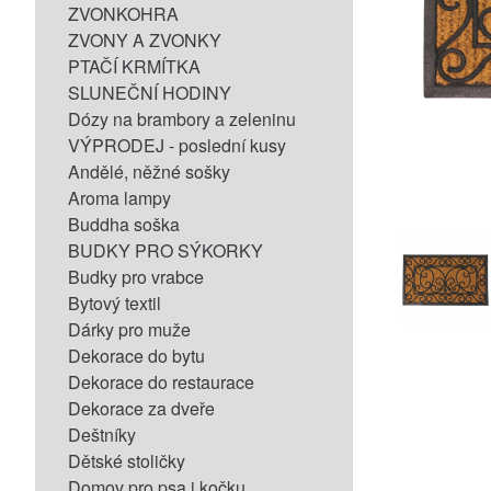
ZVONKOHRA
ZVONY A ZVONKY
PTAČÍ KRMÍTKA
SLUNEČNÍ HODINY
Dózy na brambory a zeleninu
VÝPRODEJ - poslední kusy
Andělé, něžné sošky
Aroma lampy
Buddha soška
BUDKY PRO SÝKORKY
Budky pro vrabce
Bytový textil
Dárky pro muže
Dekorace do bytu
Dekorace do restaurace
Dekorace za dveře
Deštníky
Dětské stoličky
Domov pro psa i kočku