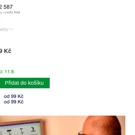
etry
9 Kč
: 11.8.
Přidat do košíku