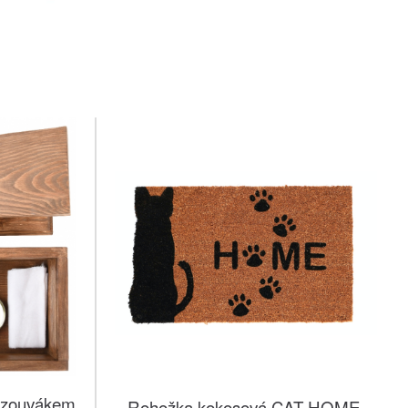
e zouvákem
Rohožka kokosová CAT HOME,