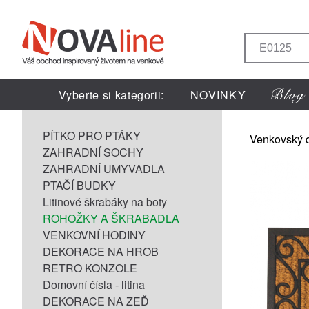
Vyberte si kategorii:
NOVINKY
PÍTKO PRO PTÁKY
Venkovský 
ZAHRADNÍ SOCHY
ZAHRADNÍ UMYVADLA
PTAČÍ BUDKY
Litinové škrabáky na boty
ROHOŽKY A ŠKRABADLA
VENKOVNÍ HODINY
DEKORACE NA HROB
RETRO KONZOLE
Domovní čísla - litina
DEKORACE NA ZEĎ