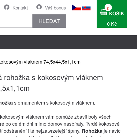
Kontakt
Váš bonus
0
HLEDAT
0 Kč
kokosovým vláknem 74,5x44,5x1,1cm
 rohožka s kokosovým vláknem
4,5x1,1cm
hožka
s ornamentem s kokosovým vláknem.
kokosovým vláknem vám pomůže zbavit boty všech
teré po celém dni mimo domov nasbíraly. Tvrdé kokosové
tí odstranění i té nejzatvrzelejší špíny.
Rohožka
je navíc