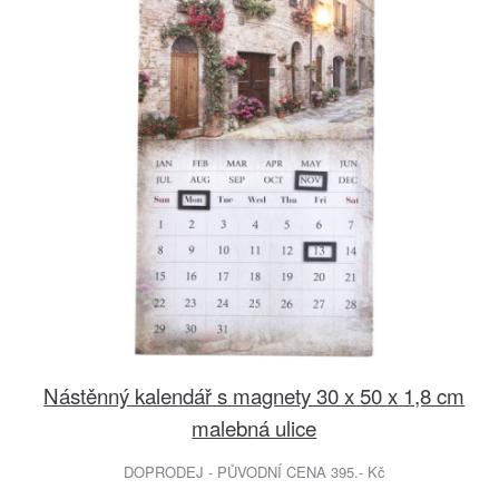
Nástěnný kalendář s magnety 30 x 50 x 1,8 cm
malebná ulice
DOPRODEJ - PŮVODNÍ CENA 395.- Kč