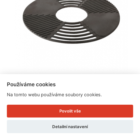
Grilovací rošt litinový
Používáme cookies
Na tomto webu používáme soubory cookies.
Cena: 1.999 Kč
Povolit vše
Skladem
Doručíme do: 11.8.
Detailní nastavení
Detail