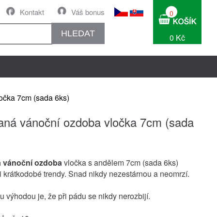
Kontakt
Váš bonus
0
HLEDAT
0 Kč
očka 7cm (sada 6ks)
ná vánoční ozdoba vločka 7cm (sada
 vánoční ozdoba
vločka s andělem 7cm (sada 6ks)
i krátkodobé trendy. Snad nikdy nezestárnou a neomrzí.
u výhodou je, že při pádu se nikdy nerozbijí.