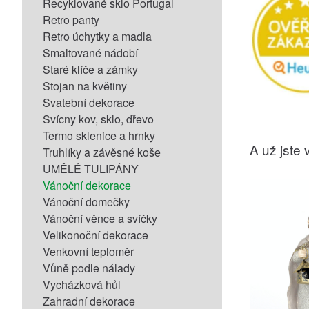
Recyklované sklo Portugal
Retro panty
Retro úchytky a madla
Smaltované nádobí
Staré klíče a zámky
Stojan na květiny
Svatební dekorace
Svícny kov, sklo, dřevo
Termo sklenice a hrnky
A už jste v
Truhlíky a závěsné koše
UMĚLÉ TULIPÁNY
Vánoční dekorace
Vánoční domečky
Vánoční věnce a svíčky
Velikonoční dekorace
Venkovní teploměr
Vůně podle nálady
Vycházková hůl
Zahradní dekorace