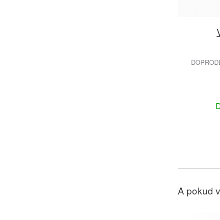
DOPRODEJ
D
A pokud v