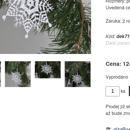
Rozměry: p
Uvedená ce
Záruka: 2 r
Kód:
dek71
Další param
Cena: 12
Vyprodáno
ks
Prodej již s
až bude zno