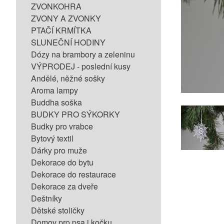
ZVONKOHRA
ZVONY A ZVONKY
PTAČÍ KRMÍTKA
SLUNEČNÍ HODINY
Dózy na brambory a zeleninu
VÝPRODEJ - poslední kusy
Andělé, něžné sošky
Aroma lampy
Buddha soška
BUDKY PRO SÝKORKY
Budky pro vrabce
Bytový textil
Dárky pro muže
Dekorace do bytu
Dekorace do restaurace
Dekorace za dveře
Deštníky
Dětské stoličky
Domov pro psa i kočku