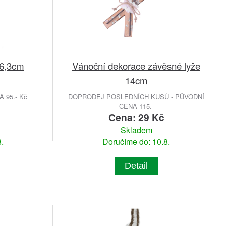
 6,3cm
Vánoční dekorace závěsné lyže
14cm
 95.- Kč
DOPRODEJ POSLEDNÍCH KUSŮ - PŮVODNÍ
CENA 115.-
Cena: 29 Kč
Skladem
.
Doručíme do: 10.8.
Detail