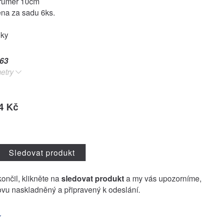
růměr 10cm
na za sadu 6ks.
oky
63
etry
4 Kč
Sledovat produkt
končil, klikněte na
sledovat produkt
a my vás upozorníme,
vu naskladněný a připravený k odeslání.