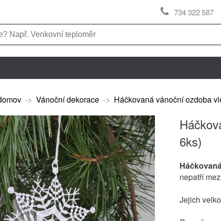
734 322 587
domov
->
Vánoční dekorace
->
Háčkovaná vánoční ozdoba vl
Háčkova
6ks)
Háčkovaná
nepatří mez
Jejich velko