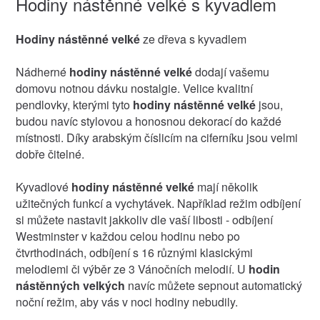
Hodiny nástěnné velké s kyvadlem
Hodiny nástěnné velké
ze dřeva s kyvadlem
Nádherné
hodiny nástěnné velké
dodají vašemu
domovu notnou dávku nostalgie. Velice kvalitní
pendlovky, kterými tyto
hodiny nástěnné velké
jsou,
budou navíc stylovou a honosnou dekorací do každé
místnosti. Díky arabským číslicím na ciferníku jsou velmi
dobře čitelné.
Kyvadlové
hodiny nástěnné velké
mají několik
užitečných funkcí a vychytávek. Například režim odbíjení
si můžete nastavit jakkoliv dle vaší libosti - odbíjení
Westminster v každou celou hodinu nebo po
čtvrthodinách, odbíjení s 16 různými klasickými
melodiemi či výběr ze 3 Vánočních melodií. U
hodin
nástěnných velkých
navíc můžete sepnout automatický
noční režim, aby vás v noci hodiny nebudily.