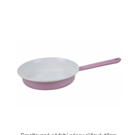
Smaltované nádobí pánev růžová 42cm